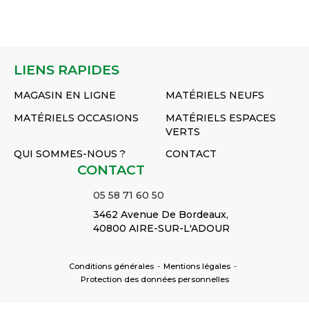
Réf :
Réf :
Réf :
Z422124KR
Z422118KR
Z528
LIENS RAPIDES
MAGASIN EN LIGNE
MATÉRIELS NEUFS
MATÉRIELS OCCASIONS
MATÉRIELS ESPACES
VERTS
QUI SOMMES-NOUS ?
CONTACT
CONTACT
05 58 71 60 50
3462 Avenue De Bordeaux,
40800 AIRE-SUR-L'ADOUR
Conditions générales
-
Mentions légales
-
Protection des données personnelles