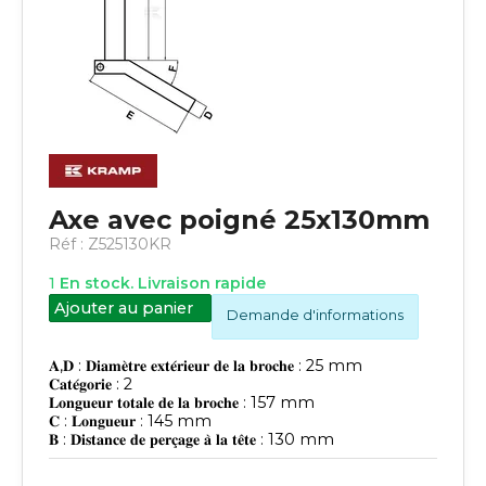
Axe avec poigné 25x130mm
Réf :
Z525130KR
1
En stock. Livraison rapide
Ajouter au panier
Demande d'informations
𝐀,𝐃 : 𝐃𝐢𝐚𝐦𝐞̀𝐭𝐫𝐞 𝐞𝐱𝐭𝐞́𝐫𝐢𝐞𝐮𝐫 𝐝𝐞 𝐥𝐚 𝐛𝐫𝐨𝐜𝐡𝐞 : 25 mm
𝐂𝐚𝐭𝐞́𝐠𝐨𝐫𝐢𝐞 : 2
𝐋𝐨𝐧𝐠𝐮𝐞𝐮𝐫 𝐭𝐨𝐭𝐚𝐥𝐞 𝐝𝐞 𝐥𝐚 𝐛𝐫𝐨𝐜𝐡𝐞 : 157 mm
𝐂 : 𝐋𝐨𝐧𝐠𝐮𝐞𝐮𝐫 : 145 mm
𝐁 : 𝐃𝐢𝐬𝐭𝐚𝐧𝐜𝐞 𝐝𝐞 𝐩𝐞𝐫𝐜̧𝐚𝐠𝐞 𝐚̀ 𝐥𝐚 𝐭𝐞̂𝐭𝐞 : 130 mm