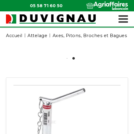
05 58 71 60 50
QUI SOMMES-NOUS ?
MATÉRIELS ESPACES VERTS
Accueil
Attelage
Axes, Pitons, Broches et Bagues d'