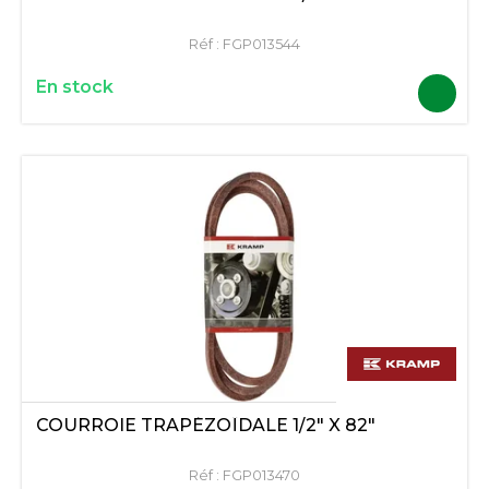
Réf :
FGP013544
En stock
COURROIE TRAPÉZOÏDALE 1/2" X 82"
Réf :
FGP013470