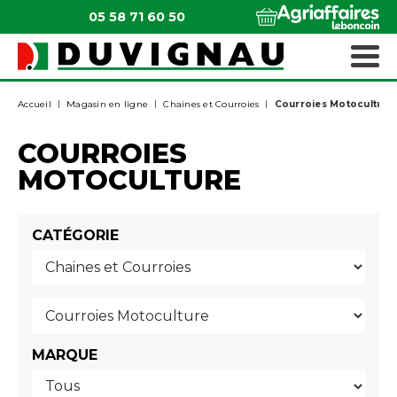
05 58 71 60 50
QUI SOMMES-NOUS ?
MATÉRIELS ESPACES VERTS
Accueil
Magasin en ligne
Chaines et Courroies
Courroies Motoculture
COURROIES
MOTOCULTURE
CATÉGORIE
MARQUE