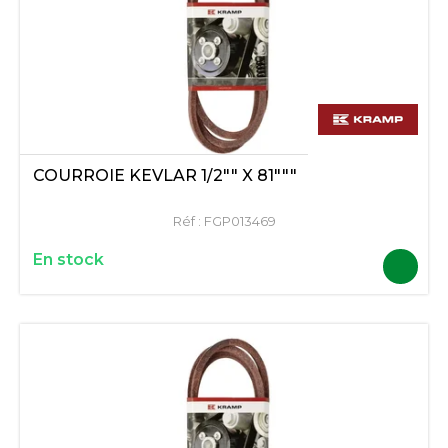
COURROIE KEVLAR 1/2"" X 81"""
Réf :
FGP013469
En stock