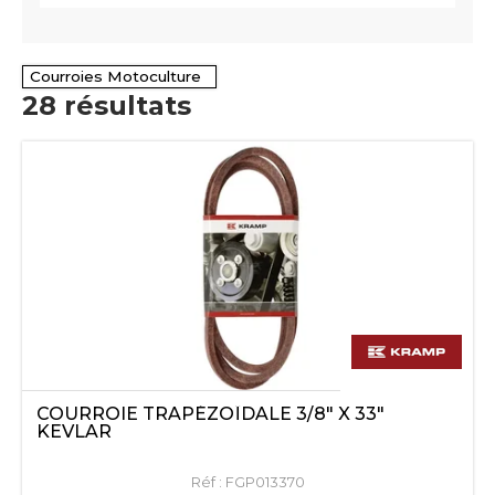
Courroies Motoculture
28
résultats
COURROIE TRAPÉZOÏDALE 3/8" X 33"
KEVLAR
Réf :
FGP013370