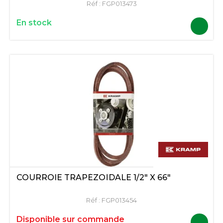
Réf :
FGP013473
En stock
COURROIE TRAPÉZOÏDALE 1/2" X 66"
Réf :
FGP013454
Disponible sur commande