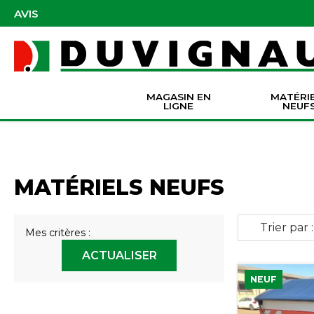
AVIS
MAGASIN EN
MATÉRI
LIGNE
NEUF
Masques et accessoires de protection
Pièces Origine Massey Ferguson
Dir
Batter
Serva
Co
MATÉRIELS NEUFS
Trier par :
Mes critères :
ACTUALISER
NEUF