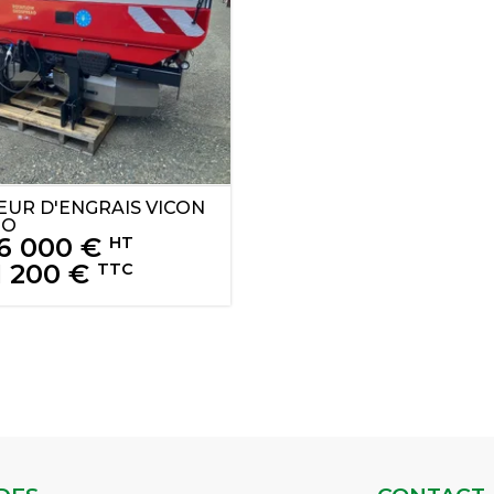
EUR D'ENGRAIS
VICON
EO
6 000
€
HT
1 200
€
TTC