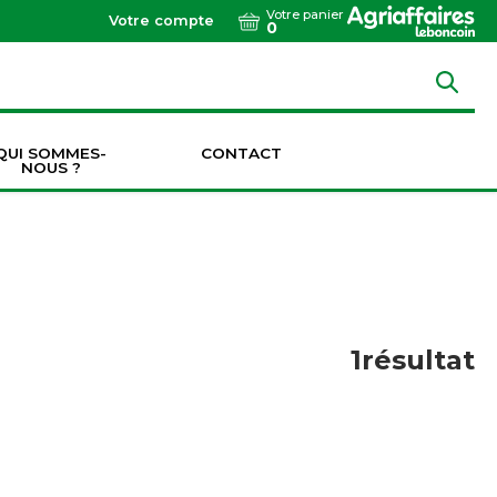
Votre panier
Votre compte
0
QUI SOMMES-
CONTACT
NOUS ?
Dents de vibroculteurs / cultivateurs / décompacteurs
Socs de vibroculteurs / cultivateurs / décompacteurs
Transmissions & Accouplements
1
résultat