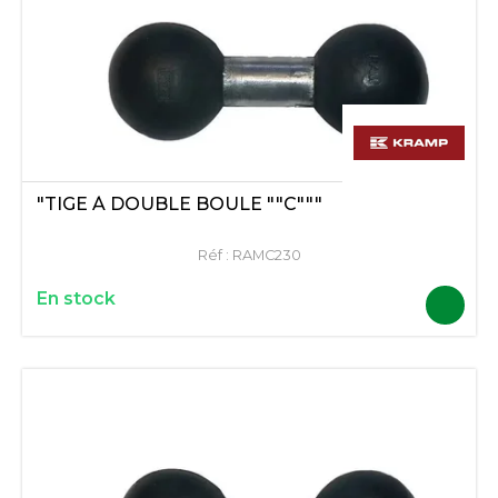
"TIGE À DOUBLE BOULE ""C"""
Réf :
RAMC230
En stock