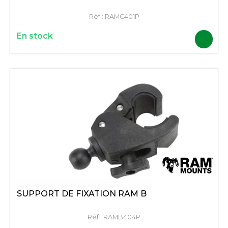
Réf :
RAMC401P
En stock
SUPPORT DE FIXATION RAM B
Réf :
RAMB404P