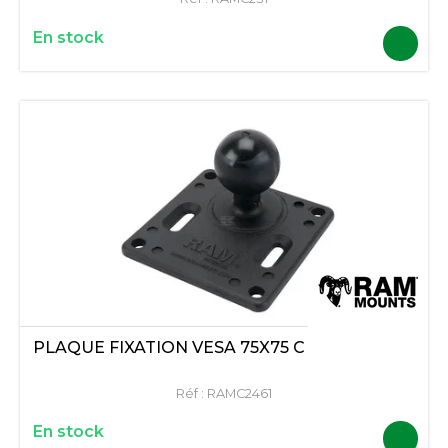
En stock
PLAQUE FIXATION VESA 75X75 C
Réf :
RAMC2461
En stock