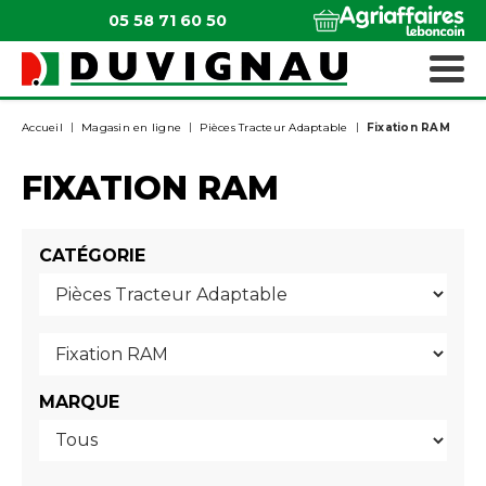
05 58 71 60 50
QUI SOMMES-NOUS ?
MATÉRIELS ESPACES VERTS
Accueil
Magasin en ligne
Pièces Tracteur Adaptable
Fixation RAM
FIXATION RAM
CATÉGORIE
MARQUE