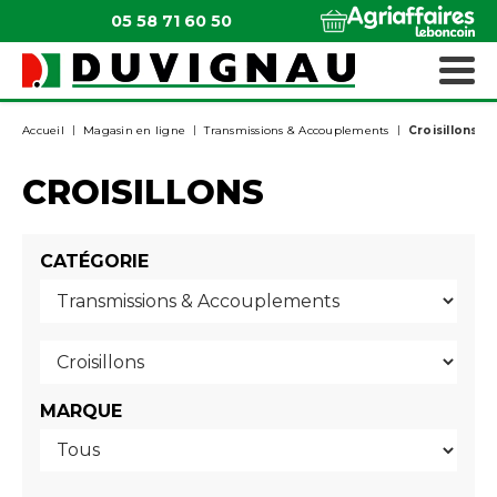
05 58 71 60 50
QUI SOMMES-NOUS ?
MATÉRIELS ESPACES VERTS
Accueil
Magasin en ligne
Transmissions & Accouplements
Croisillons
CROISILLONS
CATÉGORIE
MARQUE