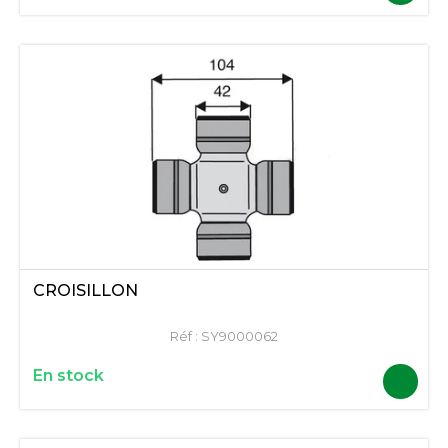
CROISILLON
Réf :
SY9000062
En stock