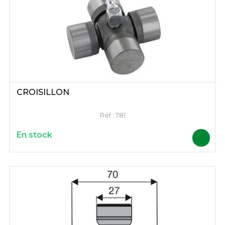
CROISILLON
Réf :
781
En stock