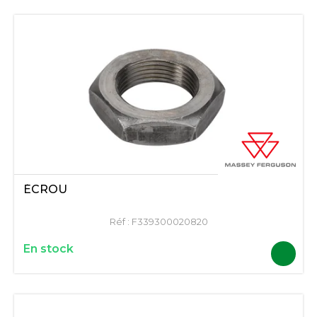
ÉCROU
Réf :
F339300020820
En stock