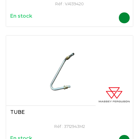
Réf :
VA139420
En stock
TUBE
Réf :
3712943M2
En stock