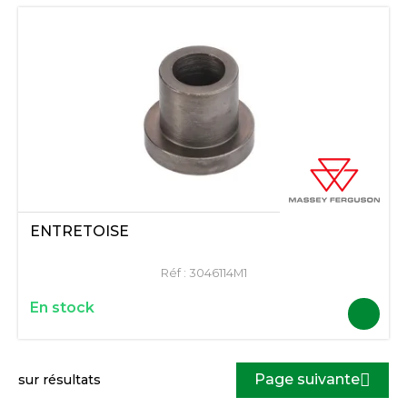
ENTRETOISE
Réf :
3046114M1
En stock
Page suivante
sur
résultats