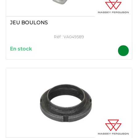
JEU BOULONS
Réf :
VA049589
En stock