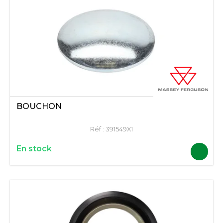
BOUCHON
Réf :
391549X1
En stock