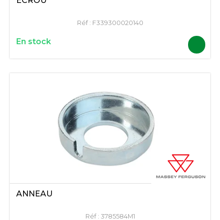
ÉCROU
Réf :
F339300020140
En stock
ANNEAU
Réf :
3785584M1