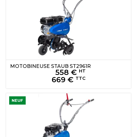
MOTOBINEUSE
STAUB
ST2961R
558
€
HT
669
€
TTC
NEUF