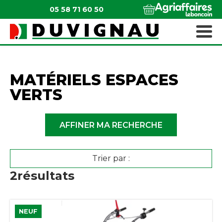
05 58 71 60 50
QUI SOMMES-NOUS ?
MATÉRIELS ESPACES VERTS
MATÉRIELS ESPACES
VERTS
AFFINER MA RECHERCHE
Trier par :
2
résultats
NEUF