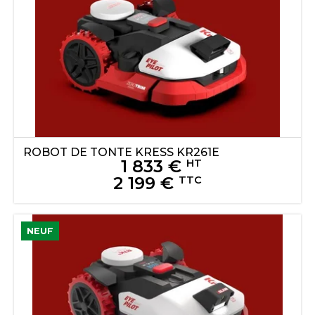
ROBOT DE TONTE
KRESS
KR261E
1 833
€
HT
2 199
€
TTC
NEUF