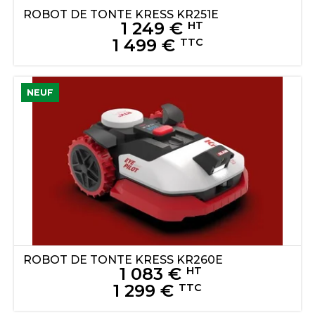
ROBOT DE TONTE
KRESS
KR251E
1 249
€
HT
1 499
€
TTC
NEUF
ROBOT DE TONTE
KRESS
KR260E
1 083
€
HT
1 299
€
TTC