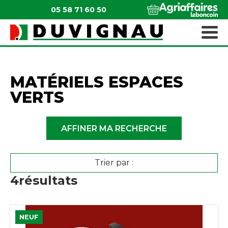
05 58 71 60 50
QUI SOMMES-NOUS ?
MATÉRIELS ESPACES VERTS
MATÉRIELS ESPACES
VERTS
AFFINER MA RECHERCHE
Trier par :
4
résultats
NEUF