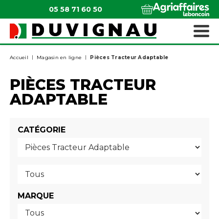
05 58 71 60 50
QUI SOMMES-NOUS ?
MATÉRIELS ESPACES VERTS
Accueil
Magasin en ligne
Pièces Tracteur Adaptable
PIÈCES TRACTEUR
ADAPTABLE
CATÉGORIE
MARQUE