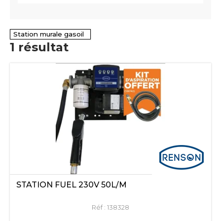
Station murale gasoil
1
résultat
STATION FUEL 230V 50L/M
Réf :
138328