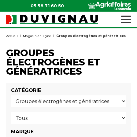
05 58 71 60 50
QUI SOMMES-NOUS ?
MATÉRIELS ESPACES VERTS
Accueil
Magasin en ligne
Groupes électrogènes et génératrices
GROUPES
ÉLECTROGÈNES ET
GÉNÉRATRICES
CATÉGORIE
MARQUE