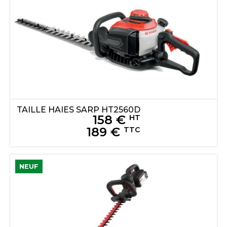
TAILLE HAIES
SARP
HT2560D
158
€
HT
189
€
TTC
NEUF