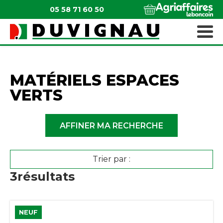
05 58 71 60 50
QUI SOMMES-NOUS ?
MATÉRIELS ESPACES VERTS
MATÉRIELS ESPACES
VERTS
AFFINER MA RECHERCHE
Trier par :
3
résultats
NEUF