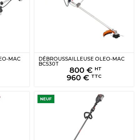
EO-MAC
DÉBROUSSAILLEUSE
OLEO-MAC
BC530T
800
€
HT
960
€
TTC
NEUF