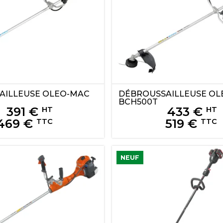
AILLEUSE
OLEO-MAC
DÉBROUSSAILLEUSE
OL
BCH500T
391
€
433
€
HT
HT
469
€
519
€
TTC
TTC
NEUF