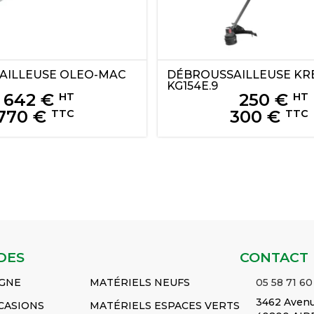
AILLEUSE
OLEO-MAC
DÉBROUSSAILLEUSE
KR
KG154E.9
642
€
250
€
HT
HT
770
€
300
€
TTC
TTC
DES
CONTACT
IGNE
MATÉRIELS NEUFS
05 58 71 60
3462 Avenu
CASIONS
MATÉRIELS ESPACES VERTS