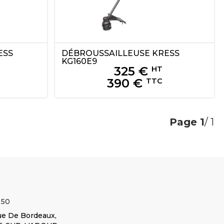
ESS
DÉBROUSSAILLEUSE
KRESS
KG160E9
325
€
HT
390
€
TTC
Page
1
/ 1
 50
e De Bordeaux,