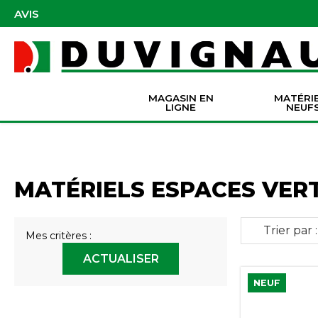
AVIS
MAGASIN EN
MATÉRI
LIGNE
NEUF
Masques et accessoires de protection
Pièces Origine Massey Ferguson
Dir
Batter
Serva
Co
MATÉRIELS ESPACES VER
Trier par :
Mes critères :
ACTUALISER
NEUF