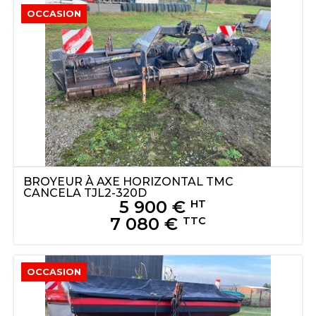
OCCASION
BROYEUR À AXE HORIZONTAL
TMC
CANCELA
TJL2-320D
5 900
€
HT
7 080
€
TTC
OCCASION