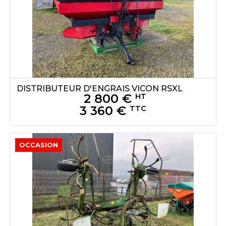
DISTRIBUTEUR D'ENGRAIS
VICON
RSXL
2 800
€
HT
3 360
€
TTC
OCCASION