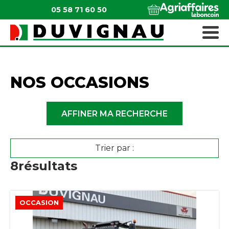
05 58 71 60 50
QUI SOMMES-NOUS ?
MATÉRIELS ESPACES VERTS
NOS OCCASIONS
AFFINER MA RECHERCHE
Trier par :
8
résultats
OCCASION