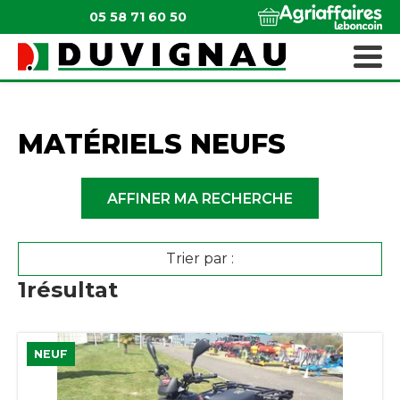
05 58 71 60 50
QUI SOMMES-NOUS ?
MATÉRIELS ESPACES VERTS
MATÉRIELS NEUFS
AFFINER MA RECHERCHE
Trier par :
1
résultat
NEUF