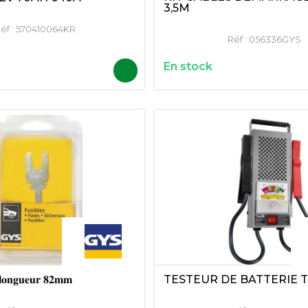
3,5M
éf :
570410064KR
Réf :
056336GYS
En stock
 𝐥𝐨𝐧𝐠𝐮𝐞𝐮𝐫 𝟖𝟐𝐦𝐦
TESTEUR DE BATTERIE T