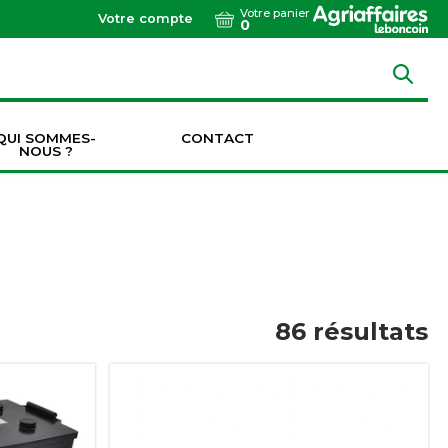
Votre panier
Votre compte
0
QUI SOMMES-
CONTACT
NOUS ?
Dents de vibroculteurs / cultivateurs / décompacteurs
Socs de vibroculteurs / cultivateurs / décompacteurs
Transmissions & Accouplements
86
résultats