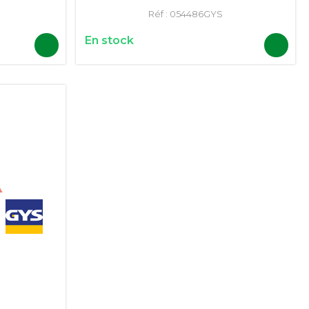
Réf :
054486GYS
En stock