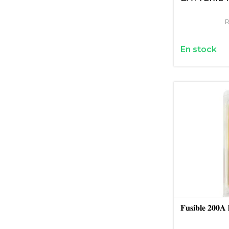
R
En stock
𝐅𝐮𝐬𝐢𝐛𝐥𝐞 𝟐𝟎𝟎𝐀