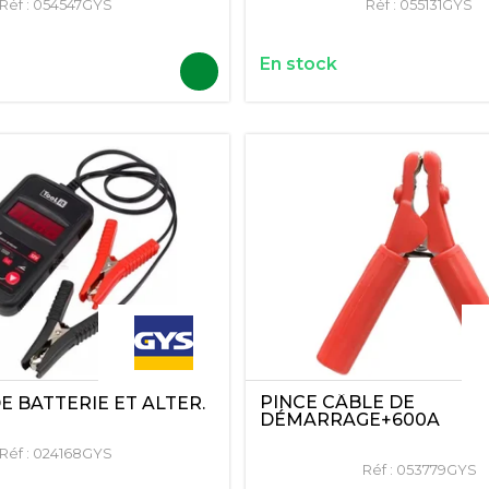
Réf :
054547GYS
Réf :
055131GYS
En stock
PINCE CÂBLE DE
E BATTERIE ET ALTER.
DÉMARRAGE+600A
Réf :
024168GYS
Réf :
053779GYS