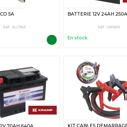
CO 5A
BATTERIE 12V 24AH 250
Réf :
VLC1163
Réf :
U1R9KR
En stock
KIT CÂBLES DÉMARRAG
12V 70AH 640A