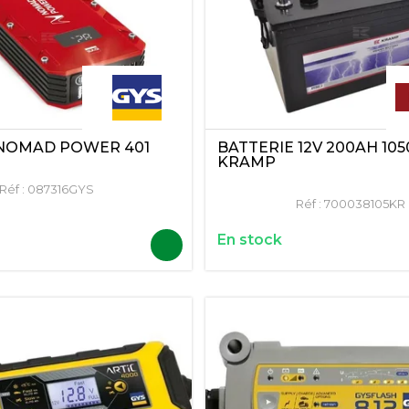
NOMAD POWER 401
BATTERIE 12V 200AH 105
KRAMP
Réf :
087316GYS
Réf :
700038105KR
En stock