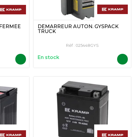
DÉMARREUR AUTON. GYSPACK
A FERMÉE
TRUCK
Réf :
025448GYS
En stock