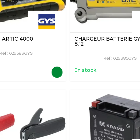
CHARGEUR BATTERIE G
 ARTIC 4000
8.12
Réf :
029583GYS
Réf :
029385GYS
En stock