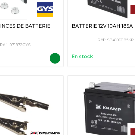
PINCES DE BATTERIE
BATTERIE 12V 10AH 185
Réf :
SBA1012185KR
Réf :
071872GYS
En stock