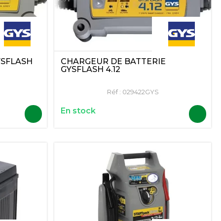
YSFLASH
CHARGEUR DE BATTERIE
GYSFLASH 4.12
Réf :
029422GYS
En stock