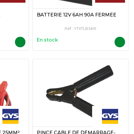
A
BATTERIE 12V 6AH 90A FERMÉE
Réf :
YTX7LBSKR
En stock
E 25MM²
PINCE CÂBLE DE DÉMARRAGE-