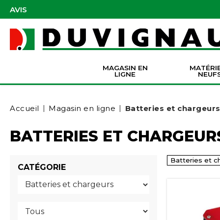
AVIS
MAGASIN EN
MATÉRI
LIGNE
NEUF
Masques et accessoires de protection
Pièces Origine Massey Ferguson
Dir
Batter
Serva
Co
Accueil
Magasin en ligne
Batteries et chargeur
BATTERIES ET CHARGEUR
Batteries et c
CATÉGORIE