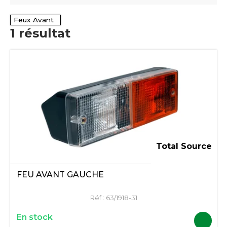
Feux Avant
1
résultat
Total Source
FEU AVANT GAUCHE
Réf :
63/1918-31
En stock