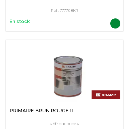
Réf :
777708KR
En stock
PRIMAIRE BRUN ROUGE 1L
Réf :
888808KR