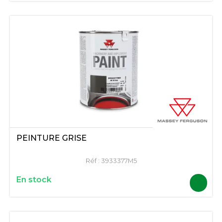
PEINTURE GRISE
Réf :
3933377M5
En stock