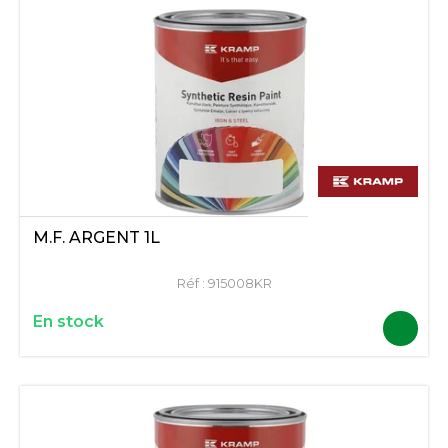
M.F. ARGENT 1L
Réf :
915008KR
En stock