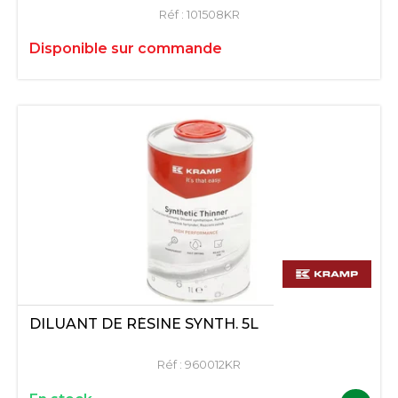
Réf :
101508KR
Disponible sur commande
DILUANT DE RÉSINE SYNTH. 5L
Réf :
960012KR