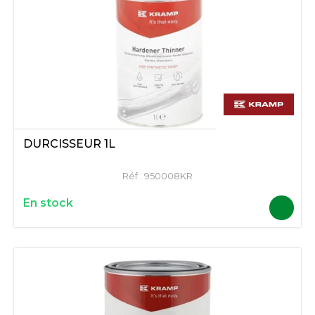
DURCISSEUR 1L
Réf :
950008KR
En stock