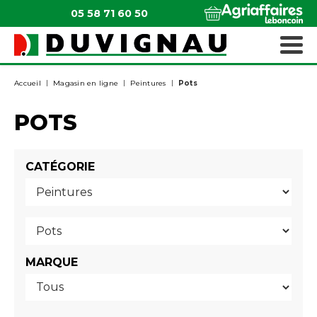
05 58 71 60 50
QUI SOMMES-NOUS ?
MATÉRIELS ESPACES VERTS
Accueil
Magasin en ligne
Peintures
Pots
POTS
CATÉGORIE
MARQUE