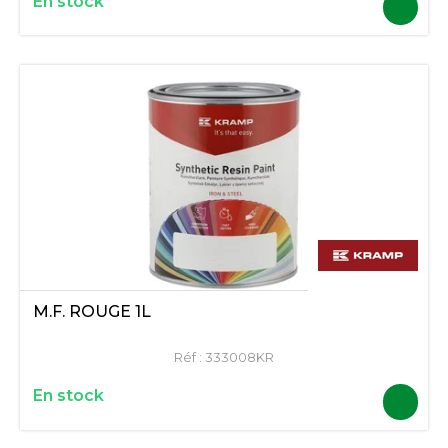
En stock
M.F. ROUGE 1L
Réf :
333008KR
En stock