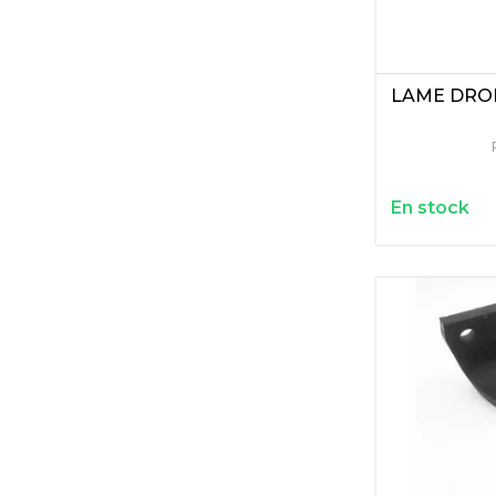
LAME DROI
En stock