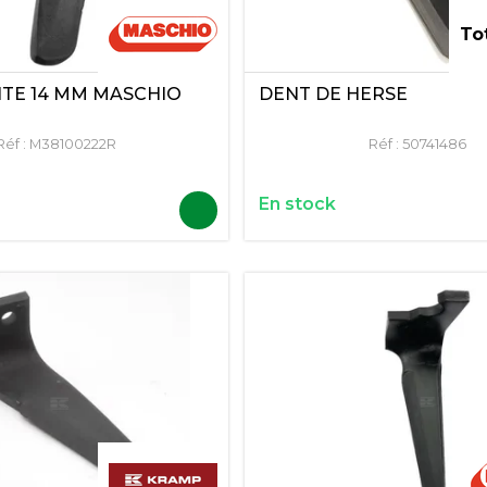
To
TE 14 MM MASCHIO
DENT DE HERSE
Réf :
M38100222R
Réf :
50741486
En stock