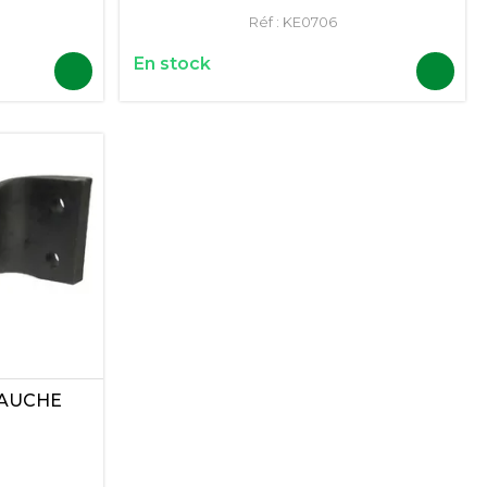
Réf :
KE0706
En stock
GAUCHE