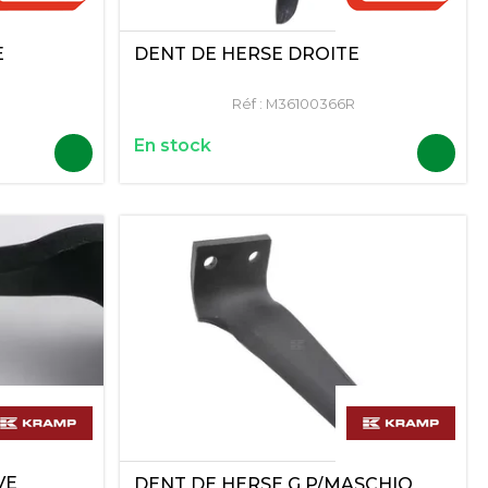
E
DENT DE HERSE DROITE
Réf :
M36100366R
En stock
VE
DENT DE HERSE G P/MASCHIO