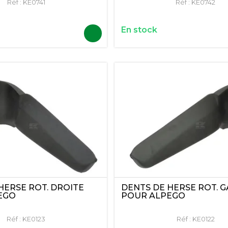
Réf :
KE0741
Réf :
KE0742
En stock
HERSE ROT. DROITE
DENTS DE HERSE ROT. 
EGO
POUR ALPEGO
Réf :
KE0123
Réf :
KE0122