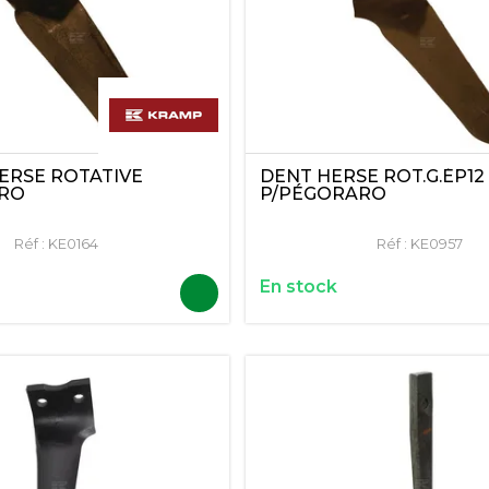
ERSE ROTATIVE
DENT HERSE ROT.G.ÉP12
ARO
P/PÉGORARO
Réf :
KE0164
Réf :
KE0957
En stock