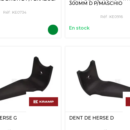
300MM D P/MASCHIO
Réf :
KE0734
Réf :
KE0916
En stock
ERSE G
DENT DE HERSE D