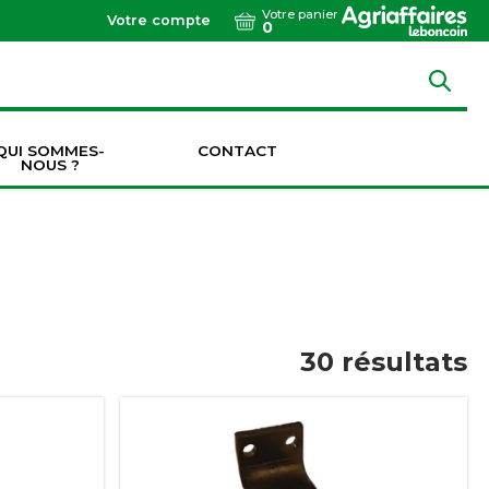
Votre panier
Votre compte
0
QUI SOMMES-
CONTACT
NOUS ?
Dents de vibroculteurs / cultivateurs / décompacteurs
Socs de vibroculteurs / cultivateurs / décompacteurs
Transmissions & Accouplements
30
résultats