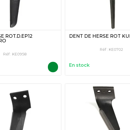
E ROT.D.ÉP12
DENT DE HERSE ROT KU
RO
Réf :
KE0702
Réf :
KE0958
En stock