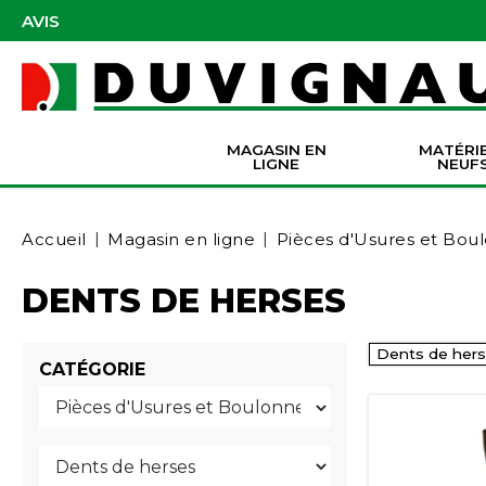
AVIS
MAGASIN EN
MATÉRI
LIGNE
NEUF
Masques et accessoires de protection
Pièces Origine Massey Ferguson
Dir
Batter
Serva
Co
Accueil
Magasin en ligne
Pièces d'Usures et Bou
DENTS DE HERSES
Dents de her
CATÉGORIE