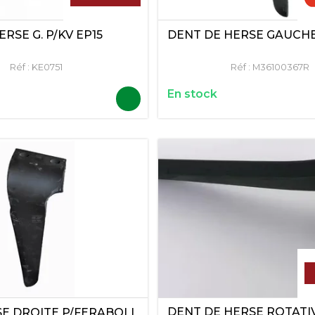
RSE G. P/KV EP15
DENT DE HERSE GAUCH
Réf :
KE0751
Réf :
M36100367R
En stock
DENT DE HERSE ROTATI
E DROITE P/FERABOLI