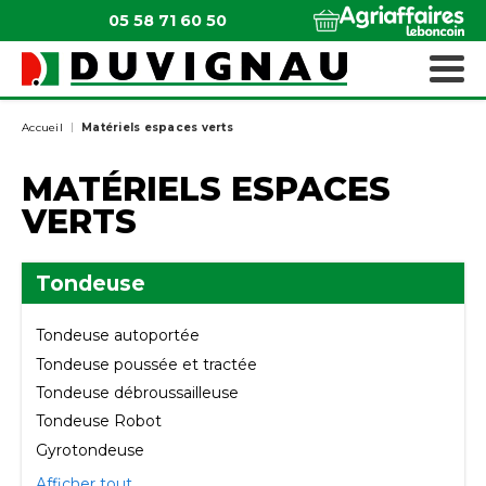
05 58 71 60 50
QUI SOMMES-NOUS ?
MATÉRIELS ESPACES VERTS
Accueil
Matériels espaces verts
MATÉRIELS ESPACES
VERTS
Tondeuse
Tondeuse autoportée
Tondeuse poussée et tractée
Tondeuse débroussailleuse
Tondeuse Robot
Gyrotondeuse
Afficher tout