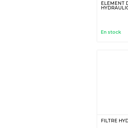
ÉLÉMENT D
HYDRAULI
En stock
FILTRE HY