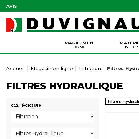
AVIS
MAGASIN EN
MATÉRI
LIGNE
NEUF
Masques et accessoires de protection
Pièces Origine Massey Ferguson
Dir
Batter
Serva
Co
Accueil
Magasin en ligne
Filtration
Filtres Hydr
FILTRES HYDRAULIQUE
Filtres Hydraul
CATÉGORIE