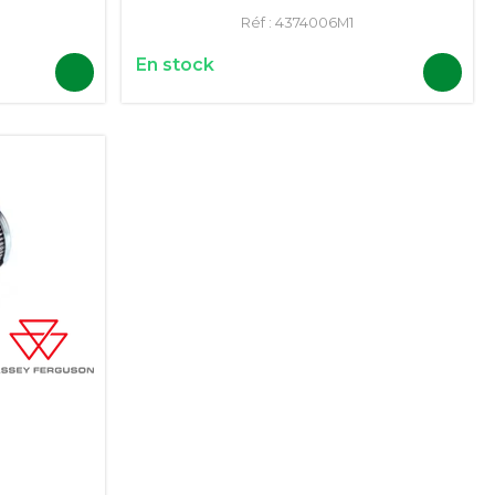
Réf :
4374006M1
En stock