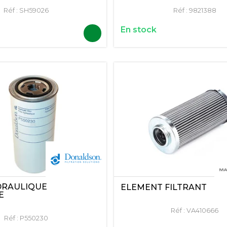
Réf :
SH59026
Réf :
9821388
En stock
DRAULIQUE
ELEMENT FILTRANT
E
Réf :
VA410666
Réf :
P550230