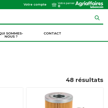
Votre panier
Votre compte
0
QUI SOMMES-
CONTACT
NOUS ?
Dents de vibroculteurs / cultivateurs / décompacteurs
Socs de vibroculteurs / cultivateurs / décompacteurs
Transmissions & Accouplements
48
résultats