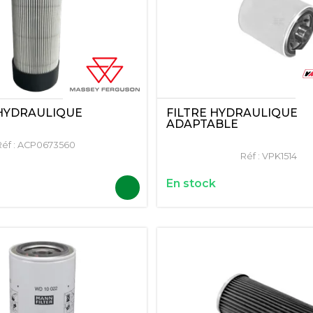
FILTRE HYDRAULIQUE
HYDRAULIQUE
ADAPTABLE
éf :
ACP0673560
Réf :
VPK1514
En stock