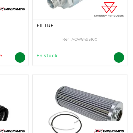
FILTRE
Réf :
ACW8493100
e
En stock