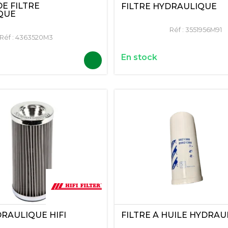
E FILTRE
FILTRE HYDRAULIQUE
QUE
Réf :
3551956M91
Réf :
4363520M3
En stock
DRAULIQUE HIFI
FILTRE À HUILE HYDRAU