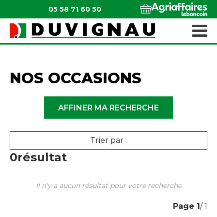
05 58 71 60 50
QUI SOMMES-NOUS ?
MATÉRIELS ESPACES VERTS
NOS OCCASIONS
AFFINER MA RECHERCHE
Trier par :
0
résultat
Il n'y a aucun résultat pour votre recherche
Page
1
/ 1