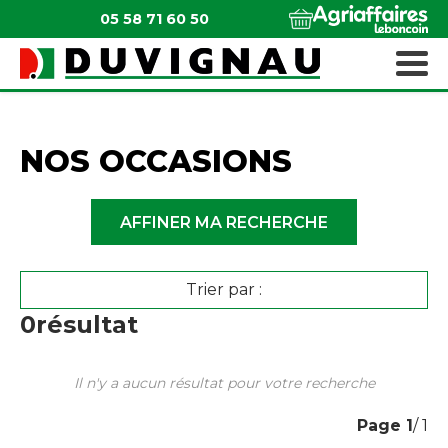
05 58 71 60 50
QUI SOMMES-NOUS ?
MATÉRIELS ESPACES VERTS
NOS OCCASIONS
AFFINER MA RECHERCHE
Trier par :
0
résultat
Il n'y a aucun résultat pour votre recherche
Page
1
/ 1