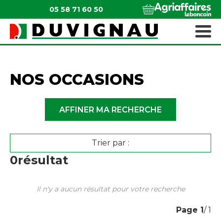
05 58 71 60 50
QUI SOMMES-NOUS ?
MATÉRIELS ESPACES VERTS
NOS OCCASIONS
AFFINER MA RECHERCHE
Trier par :
0
résultat
Il n'y a aucun résultat pour votre recherche
Page
1
/ 1