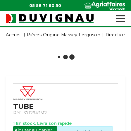
05 58 71 60 50
QUI SOMMES-NOUS ?
MATÉRIELS ESPACES VERTS
Accueil
Pièces Origine Massey Ferguson
Direction /
TUBE
Réf :
3712943M2
1
En stock. Livraison rapide
Ajouter au panier