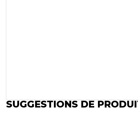
SUGGESTIONS DE PRODUI
Publié
Publié
Publié
Synchro Irium
Synchro Irium
Synchro Irium
𝐂𝐨𝐧𝐯𝐢𝐞𝐧𝐭 𝐩𝐨𝐮𝐫 : MF
𝐂𝐨𝐧𝐯𝐢𝐞𝐧𝐭 𝐩𝐨𝐮𝐫 : MF
𝐂𝐨𝐧𝐯𝐢𝐞𝐧𝐭 𝐩𝐨𝐮𝐫 :
