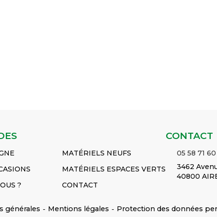
MF3050 - MF3060 -
2620 - MF 2625 - MF
154F - MF 154S -
154
MF3065 - MF3070 -
2640 - MF 2645 -
MF 164T / 164F -
184
MF3075 - MF3080 -
MF 2680 MF 2685 -
MF 164T / 164S MF
MF
MF3085 MF3090 -
MF 2720 - MF 2725
174F - MF 174S -
374
MF3095 - MF3115...
- MF 3525
Voir le
MF 184F - MF...
Voir
MF 
Voir le produit
produit
le produit
pro
AXE
AXE
PIGNON
M
Réf :
Réf :
Réf :
Réf
3384421M91
3380632M1
3308352M1
33
DES
CONTACT
IGNE
MATÉRIELS NEUFS
05 58 71 60
3462 Avenu
CASIONS
MATÉRIELS ESPACES VERTS
40800 AIR
OUS ?
CONTACT
s générales
-
Mentions légales
-
Protection des données pe