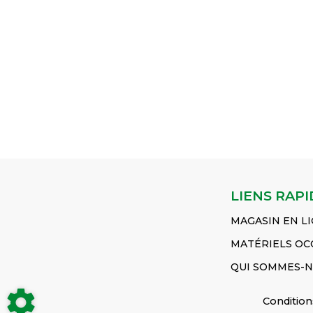
5410 T3 MF 5420 T3
3610 - MF 3630 - MF
MF2620 - MF2625 -
MF 5430 T3 MF
3635 - MF 3645 - MF
MF2640 - MF2645 -
5440 T3 MF 5450 T3
3650 MF 3655 - MF
MF2680 - MF2685
MF 5455 T3 MF 5460
3670 - MF 3680 -
MF2720 - MF2725 -
MF 5460 T3...
Voir le
MF 3690...
Voir le
MF3525
Voir le
produit
produit
produit
CAPTEUR EFFORT
AXE
CIRCLIP
Réf :
Réf :
Réf :
3713764M2
3581999M1
3387290M1
LIENS RAPI
MAGASIN EN L
MATÉRIELS OC
QUI SOMMES-N
Condition