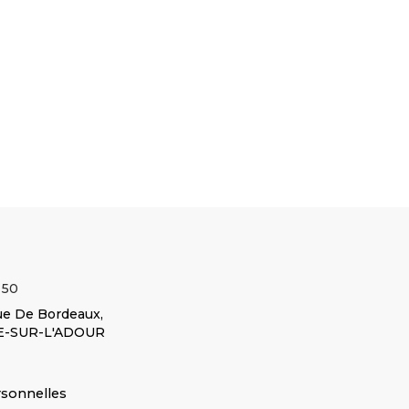
F - MF 174F - MF
2RM MF 6235 4RM
MF 5425-T3 PERKINS
F - MF 194F -
MF 6245 2RM MF
DYNA4 MF 5430 T3
 354F MF 374F /
6245 4RM MF 6255
MF 5435-T3 PERKINS
H - MF 384F -
2RM MF 6255 4RM
DYNA4 MF...
Voir le
394F /...
Voir le
MF 6260 2RM MF...
produit
duit
Voir le produit
ÉCROU
ANCHON
POIGNÉE VERR.
AUTOFREINÉ
 :
Réf :
Réf :
07929M3
F145873060020
3001189X1
 50
e De Bordeaux,
E-SUR-L'ADOUR
rsonnelles