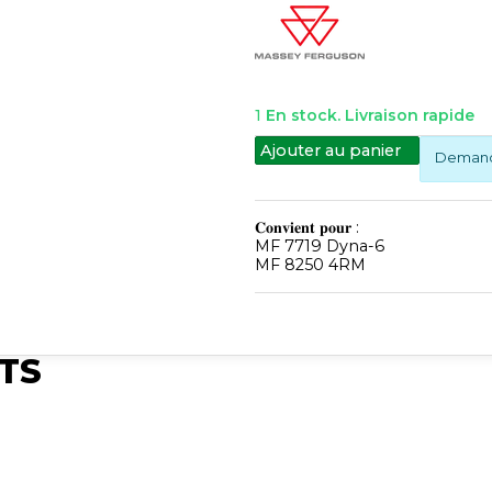
1
En stock. Livraison rapide
Ajouter au panier
Demande
𝐂𝐨𝐧𝐯𝐢𝐞𝐧𝐭 𝐩𝐨𝐮𝐫 :
MF 7719 Dyna-6
MF 8250 4RM
TS
Publié
Publié
Publié
Pub
Synchro Irium
Synchro Irium
Synchro Irium
Syn
𝐨𝐧𝐯𝐢𝐞𝐧𝐭 𝐩𝐨𝐮𝐫 :
𝐂𝐨𝐧𝐯𝐢𝐞𝐧𝐭 𝐩𝐨𝐮𝐫 : MF
𝐂𝐨𝐧𝐯𝐢𝐞𝐧𝐭 𝐩𝐨𝐮𝐫 : MF
𝐂𝐨