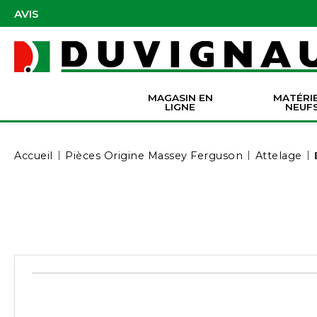
AVIS
MAGASIN EN
MATÉRI
LIGNE
NEUF
Masques et accessoires de protection
Pièces Origine Massey Ferguson
Dir
Batter
Serva
Co
Accueil
Pièces Origine Massey Ferguson
Attelage