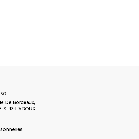
𝐦𝐮𝐥𝐭𝐢𝐮𝐬𝐚𝐠𝐞𝐬
résistant aux acides
Couleur Orange Avec
𝟏𝟎 𝐥𝐢𝐭𝐫𝐞𝐬
Voir
et aux produits
œillet d'accrochage
e
le produit
chimiques (HD-PE)
Voir le produit
duit
Bidon
-...
Voir le produit
Assortiment de 4
tres
multiusages
Entonnoir en PVC
entonnoirs Ø50-75-
10 litres
Ø200mm
100-120 cm
Réf :
Réf :
Réf :
JK4263
JK9512
JK02360
 50
e De Bordeaux,
E-SUR-L'ADOUR
rsonnelles