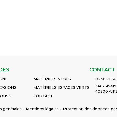
et aux produits
et aux produits
et aux produits
chimiques -
chimiques -
chimiques -
e
Laboratoire, lieu de
Laboratoire, lieu de
Laboratoire, lieu d
duit
travail...
Voir le produit
travail...
Voir le produit
travail...
Voir le pro
res
Broc doseur 2,0 litres
Broc doseur 3,0 litres
Broc doseur 5,0 li
PP
PP
PP
Réf :
Réf :
Réf :
JK9370
JK9380
JK9390
DES
CONTACT
IGNE
MATÉRIELS NEUFS
05 58 71 60
3462 Avenu
CASIONS
MATÉRIELS ESPACES VERTS
40800 AIR
OUS ?
CONTACT
s générales
-
Mentions légales
-
Protection des données pe