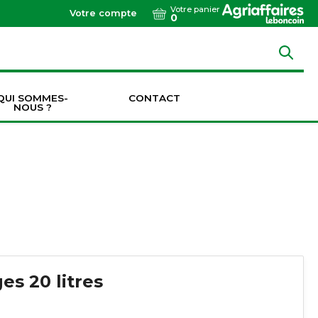
Votre panier
Votre compte
0
QUI SOMMES-
CONTACT
NOUS ?
Dents de vibroculteurs / cultivateurs / décompacteurs
Socs de vibroculteurs / cultivateurs / décompacteurs
Transmissions & Accouplements
es 20 litres