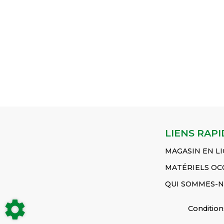
468 mm 𝐋𝐚𝐫𝐠𝐞𝐮𝐫/
et aux produits
carburants - Pour les
𝐃𝐢𝐚𝐦𝐞̀𝐭𝐫𝐞 : 165 mm
chimiques -
ateliers et l'industrie
𝐌𝐚𝐭𝐢𝐞̀𝐫𝐞 : Métal
Laboratoire, lieu d
𝐒𝐞 𝐜𝐨𝐦𝐩𝐨𝐬𝐞...
Voir le
𝐂𝐨𝐮𝐥𝐞𝐮𝐫...
Voir le
travail...
Voir le pro
produit
produit
Broc doseur 1,0 lit
Broc verseur 5 litres
Jerrican métal 20
PP
Réf :
litres vert
Réf :
41903GROZ
Réf :
JK9360
JK575075
LIENS RAPI
MAGASIN EN L
MATÉRIELS OC
QUI SOMMES-N
Condition