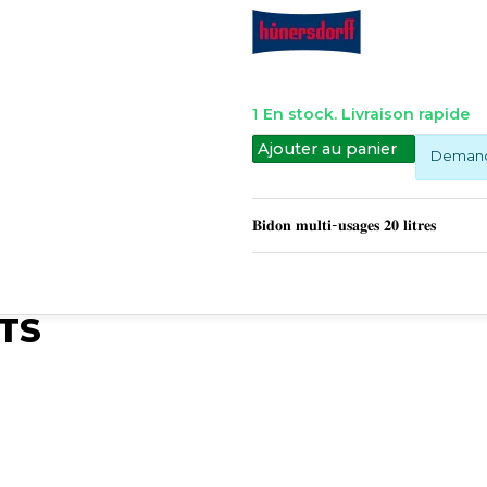
1
En stock. Livraison rapide
Ajouter au panier
Demande
TS
Publié
Publié
Publié
Synchro Irium
Synchro Irium
Synchro Irium
𝐧 :
𝐃𝐨𝐦𝐚𝐢𝐧𝐞 𝐝'𝐚𝐩𝐩𝐥𝐢𝐜𝐚𝐭𝐢𝐨𝐧 :
𝐃𝐨𝐦𝐚𝐢𝐧𝐞 𝐝'𝐚𝐩𝐩𝐥𝐢𝐜𝐚𝐭𝐢𝐨𝐧 :
𝐃𝐨𝐦𝐚𝐢𝐧𝐞 𝐝'𝐚𝐩𝐩𝐥𝐢𝐜𝐚𝐭𝐢
es
- Résiste aux acides
- Résiste aux acides
- Résiste aux acid