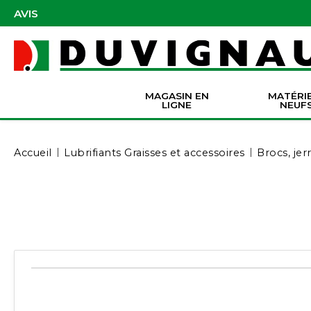
AVIS
MAGASIN EN
MATÉRI
LIGNE
NEUF
Masques et accessoires de protection
Pièces Origine Massey Ferguson
Dir
Batter
Serva
Co
Accueil
Lubrifiants Graisses et accessoires
Brocs, jer