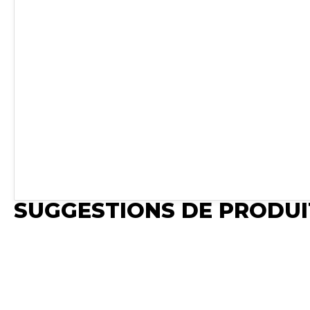
SUGGESTIONS DE PRODUI
Publié
Synchro Irium
Publié
Publié
Import Fichier
Synchro Irium
Synchro Irium
𝐂𝐚𝐩𝐚𝐜𝐢𝐭𝐞́ : 20 l 𝐋𝐨𝐧𝐠𝐮𝐞𝐮𝐫
𝐃𝐨𝐦𝐚𝐢𝐧𝐞 𝐝'𝐚𝐩𝐩𝐥𝐢𝐜𝐚𝐭𝐢
𝐃𝐨𝐦𝐚𝐢𝐧𝐞 𝐝'𝐚𝐩𝐩𝐥𝐢𝐜𝐚𝐭𝐢𝐨𝐧 :
: 345 mm 𝐇𝐚𝐮𝐭𝐞𝐮𝐫 :
- Résiste aux acid
- Pour l'huile et les