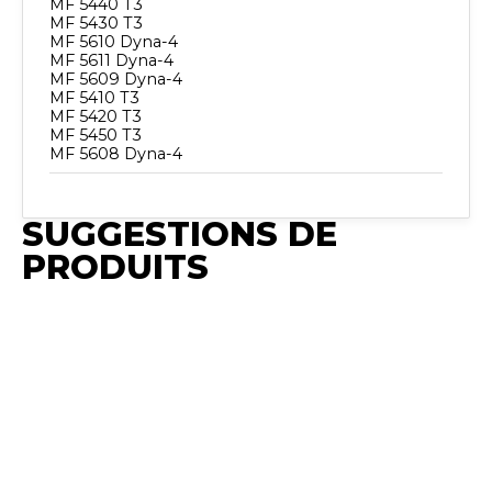
MF 5440 T3
MF 5430 T3
MF 5610 Dyna-4
MF 5611 Dyna-4
MF 5609 Dyna-4
MF 5410 T3
MF 5420 T3
MF 5450 T3
MF 5608 Dyna-4
SUGGESTIONS DE
PRODUITS
Publié
Synchro
Publié
Publ
Publié
Irium
Publié
Synchro
Syn
Synchro
Synchro
Irium
Iriu
Irium
Support
Irium
Essieu
𝐂𝐨𝐧𝐯𝐢𝐞𝐧𝐭
𝐂𝐨𝐧𝐯
Publié
𝐂𝐨𝐧𝐯𝐢𝐞𝐧𝐭
Avant
MF 2620 -
𝐩𝐨𝐮𝐫 :
: MF
Synchro
𝐩𝐨𝐮𝐫 : MF
𝐂𝐨𝐧𝐯𝐢𝐞𝐧𝐭
MF 2625 -
MF100 -
MF1
Irium
5425-T3
𝐩𝐨𝐮𝐫 :
MF 2640 -
MF165 -
MF15
PERKINS