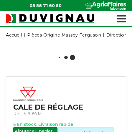
05 58 71 60 50
QUI SOMMES-NOUS ?
MATÉRIELS ESPACES VERTS
Accueil
Pièces Origine Massey Ferguson
Direction /
CALE DE RÉGLAGE
Réf :
519957M1
6
En stock. Livraison rapide
Ajouter au panier