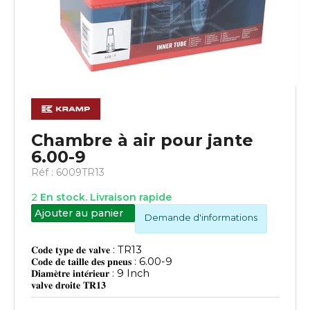
Chambre à air pour jante
6.00-9
Réf :
6009TR13
2
En stock. Livraison rapide
Ajouter au panier
Demande d'informations
𝐂𝐨𝐝𝐞 𝐭𝐲𝐩𝐞 𝐝𝐞 𝐯𝐚𝐥𝐯𝐞 : TR13
𝐂𝐨𝐝𝐞 𝐝𝐞 𝐭𝐚𝐢𝐥𝐥𝐞 𝐝𝐞𝐬 𝐩𝐧𝐞𝐮𝐬 : 6.00-9
𝐃𝐢𝐚𝐦𝐞̀𝐭𝐫𝐞 𝐢𝐧𝐭𝐞́𝐫𝐢𝐞𝐮𝐫 : 9 Inch
𝐯𝐚𝐥𝐯𝐞 𝐝𝐫𝐨𝐢𝐭𝐞 𝐓𝐑𝟏𝟑