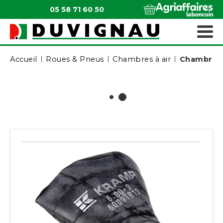
05 58 71 60 50
QUI SOMMES-NOUS ?
MATÉRIELS ESPACES VERTS
Accueil
Roues & Pneus
Chambres à air
Chambre à 