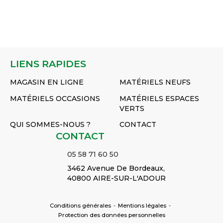
air pour
air pour
20060145TR15
jante Ø 8"
jante Ø 6"
Réf :
Réf :
166508TR13
156006TR13
LIENS RAPIDES
MAGASIN EN LIGNE
MATÉRIELS NEUFS
MATÉRIELS OCCASIONS
MATÉRIELS ESPACES
VERTS
QUI SOMMES-NOUS ?
CONTACT
CONTACT
05 58 71 60 50
3462 Avenue De Bordeaux,
40800 AIRE-SUR-L'ADOUR
Conditions générales
-
Mentions légales
-
Protection des données personnelles