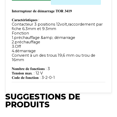
𝐈𝐧𝐭𝐞𝐫𝐫𝐮𝐩𝐭𝐞𝐮𝐫 𝐝𝐞 𝐝𝐞́𝐦𝐚𝐫𝐫𝐚𝐠𝐞 𝐓𝐎𝐑 𝟑𝟒𝟏𝟗
𝐂𝐚𝐫𝐚𝐜𝐭𝐞́𝐫𝐢𝐬𝐭𝐢𝐪𝐮𝐞𝐬 :
Contacteur 3 positions 12volt,raccordement par
fiche 6.3mm et 9.3mm
Fonction
1.préchauffage &amp; démarrage
2.préchauffage
3.Off
4.démarrage
Convient à un des trous 19,6 mm ou trou de
16mm
𝐍𝐨𝐦𝐛𝐫𝐞 𝐝𝐞 𝐟𝐨𝐧𝐜𝐭𝐢𝐨𝐧𝐬 : 3
𝐓𝐞𝐧𝐬𝐢𝐨𝐧 𝐦𝐚𝐱. : 12 V
𝐂𝐨𝐝𝐞 𝐝𝐞 𝐟𝐨𝐧𝐜𝐭𝐢𝐨𝐧 : 3-2-0-1
SUGGESTIONS DE
PRODUITS
Publié
Publié
Publié
Synchro