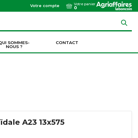
Votre panier
Votre compte
0
QUI SOMMES-
CONTACT
NOUS ?
Dents de vibroculteurs / cultivateurs / décompacteurs
Socs de vibroculteurs / cultivateurs / décompacteurs
Transmissions & Accouplements
ïdale A23 13x575