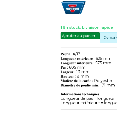
1
En stock. Livraison rapide
Ajouter au panier
Demande
𝐏𝐫𝐨𝐟𝐢𝐥 : A/13
𝐋𝐨𝐧𝐠𝐮𝐞𝐮𝐫 𝐞𝐱𝐭𝐞́𝐫𝐢𝐞𝐮𝐫𝐞 : 625 mm
𝐋𝐨𝐧𝐠𝐮𝐞𝐮𝐫 𝐢𝐧𝐭𝐞́𝐫𝐢𝐞𝐮𝐫𝐞 : 575 mm
𝐏𝐚𝐬 : 605 mm
𝐋𝐚𝐫𝐠𝐞𝐮𝐫 : 13 mm
𝐇𝐚𝐮𝐭𝐞𝐮𝐫 : 8 mm
𝐌𝐚𝐭𝐢𝐞̀𝐫𝐞 𝐝𝐞 𝐥𝐚 𝐜𝐨𝐫𝐝𝐞 : Polyester
𝐃𝐢𝐚𝐦𝐞̀𝐭𝐫𝐞 𝐝𝐞 𝐩𝐨𝐮𝐥𝐢𝐞 𝐦𝐢𝐧. : 71 mm
𝐈𝐧𝐟𝐨𝐫𝐦𝐚𝐭𝐢𝐨𝐧𝐬 𝐭𝐞𝐜𝐡𝐧𝐢𝐪𝐮𝐞𝐬
Longueur de pas = longueur 
Longueur extérieure = longue