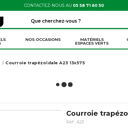
CONTACTEZ-NOUS AU
05 58 71 60 50
ELS
NOS OCCASIONS
MATÉRIELS
S
ESPACES VERTS
ection / Pont AV-AR Adaptable
ies tondeuses / motos / quads
ntes, Caisses à Outils et Coffrets
nsommables, Nettoyage, Accessoires divers
Axes, Pitons, Broches et Bagues d'attelage
Lubrifiants Graisses et accessoires
Groupes électrogènes et génératrices
Groupes thermiques essence monophasé
Groupes thermiques essence triphasé
n
Courroie trapézoïdale A23 13x575
Courroie trapézo
Réf :
A23