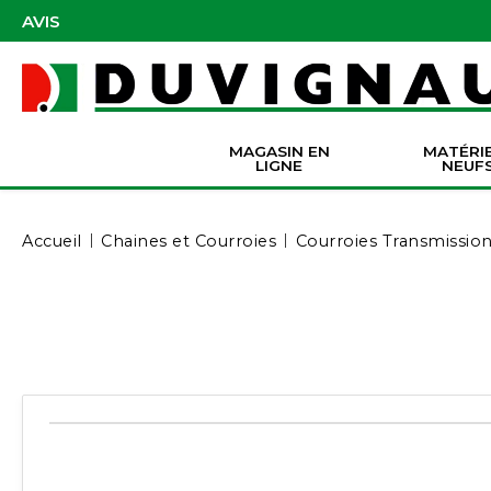
AVIS
MAGASIN EN
MATÉRI
LIGNE
NEUF
Masques et accessoires de protection
Pièces Origine Massey Ferguson
Dir
Batter
Serva
Co
Accueil
Chaines et Courroies
Courroies Transmissio