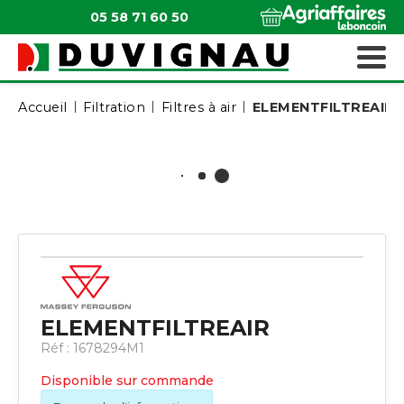
05 58 71 60 50
QUI SOMMES-NOUS ?
MATÉRIELS ESPACES VERTS
Accueil
Filtration
Filtres à air
ELEMENTFILTREAIR
ELEMENTFILTREAIR
Réf :
1678294M1
Disponible sur commande