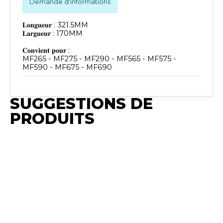
Demande d'informations
𝐋𝐨𝐧𝐠𝐮𝐞𝐮𝐫 : 321.5MM
𝐋𝐚𝐫𝐠𝐮𝐞𝐮𝐫 : 170MM
𝐂𝐨𝐧𝐯𝐢𝐞𝐧𝐭 𝐩𝐨𝐮𝐫 :
MF265 - MF275 - MF290 - MF565 - MF575 -
MF590 - MF675 - MF690
SUGGESTIONS DE
PRODUITS
Publié
Publié
Publié
Synchro
Synchro
Synchro
Irium
Irium
Irium
Publié
Publié
𝐋𝐨𝐧𝐠𝐮𝐞𝐮𝐫 :
𝐋𝐨𝐧𝐠𝐮𝐞𝐮𝐫 :
𝐋𝐨𝐧𝐠𝐮𝐞𝐮𝐫 :
Synchro
Synchro Irium
345 mm
423.3MM
409MM
Irium
𝐋𝐚𝐫𝐠𝐞𝐮𝐫 : 77
𝐋𝐚𝐫𝐠𝐞𝐮𝐫 :
𝐋𝐚𝐫𝐠𝐞𝐮𝐫 :
𝐋𝐨𝐧𝐠𝐮𝐞𝐮𝐫 : 360
mm
207.7MM
108.5MM
𝐂𝐨𝐧𝐯𝐢𝐞𝐧𝐭
mm 𝐋𝐚𝐫𝐠𝐞𝐮𝐫 : 87
𝐂𝐨𝐧𝐯𝐢𝐞𝐧𝐭
𝐂𝐨𝐧𝐯𝐢𝐞𝐧𝐭
𝐂𝐨𝐧𝐯𝐢𝐞𝐧𝐭
𝐩𝐨𝐮𝐫 : MF
mm 𝐂𝐨𝐧𝐯𝐢𝐞𝐧𝐭
𝐩𝐨𝐮𝐫 :