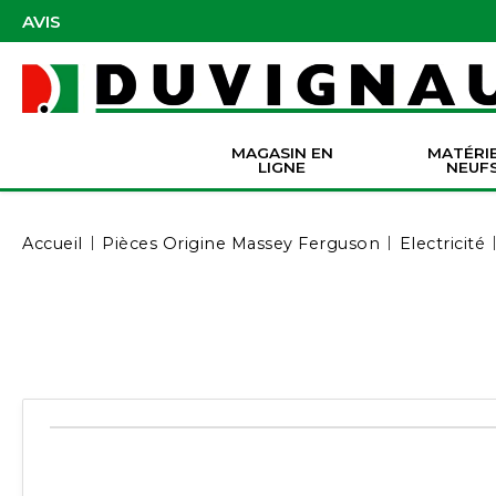
AVIS
MAGASIN EN
MATÉRI
LIGNE
NEUF
Masques et accessoires de protection
Pièces Origine Massey Ferguson
Dir
Batter
Serva
Co
Accueil
Pièces Origine Massey Ferguson
Electricité