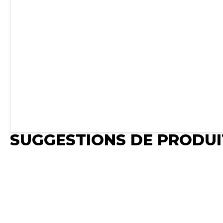
SUGGESTIONS DE PRODUI
Publié
Publié
Publié
Synchro Irium
Synchro Irium
Synchro Irium
𝐂𝐨𝐧𝐯𝐢𝐞𝐧𝐭 𝐩𝐨𝐮𝐫 : MF
𝐂𝐨𝐧𝐯𝐢𝐞𝐧𝐭 𝐩𝐨𝐮𝐫 : MF
𝐂𝐨𝐧𝐯𝐢𝐞𝐧𝐭 𝐩𝐨𝐮𝐫 : MF
7718 S Dyna-6 T5
8170 4RM MF 8260
8250 4RM MF 8260
MF 6714 S Dyna-
4RM MF 8250 2RM
2RM (LST) MF 8240
T5 MF 6715 S Dyn
MF 8280 4RM (LST)
2RM MF 8220 2RM
6 T5 MF 6716 S