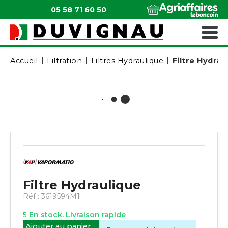
05 58 71 60 50
QUI SOMMES-NOUS ?
MATÉRIELS ESPACES VERTS
Accueil
Filtration
Filtres Hydraulique
Filtre Hydrau
Filtre Hydraulique
Réf :
3619594M1
5
En stock. Livraison rapide
Ajouter au panier