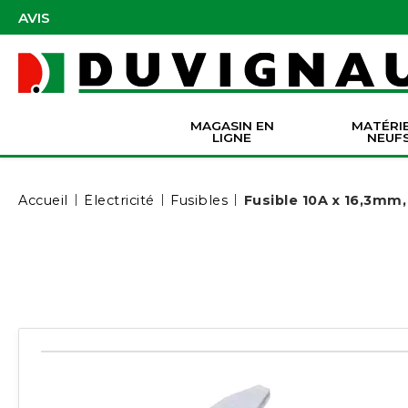
AVIS
MAGASIN EN
MATÉRI
LIGNE
NEUF
Masques et accessoires de protection
Pièces Origine Massey Ferguson
Dir
Batter
Serva
Co
Accueil
Électricité
Fusibles
Fusible 10A x 16,3mm, 