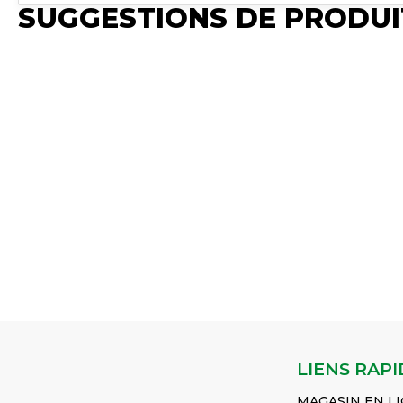
SUGGESTIONS DE PRODUI
Publié
Publié
Publié
Synchro Irium
Synchro Irium
Synchro Irium
𝐀𝐦𝐩𝐞̀𝐫𝐞 : 25 A 𝐓𝐞𝐧𝐬𝐢𝐨𝐧
𝐀𝐦𝐩𝐞̀𝐫𝐞 : 8 A 𝐓𝐞𝐧𝐬𝐢𝐨𝐧
𝐀𝐦𝐩𝐞̀𝐫𝐞 : 5 A 𝐓𝐞𝐧𝐬𝐢𝐨𝐧
𝐦𝐚𝐱. : 36 V 𝐂𝐨𝐮𝐥𝐞𝐮𝐫 :
𝐦𝐚𝐱. : 36 V 𝐂𝐨𝐮𝐥𝐞𝐮𝐫 :
𝐦𝐚𝐱. : 36 V 𝐂𝐨𝐮𝐥𝐞𝐮𝐫 :
Bleu 𝐓𝐲𝐩𝐞 : Stéatite
Blanc 𝐓𝐲𝐩𝐞 : Stéatite
Jaune 𝐓𝐲𝐩𝐞 : Stéatit
𝐑𝐞́𝐚𝐫𝐦𝐚𝐛𝐥𝐞 : Non
𝐑𝐞́𝐚𝐫𝐦𝐚𝐛𝐥𝐞 : Non
𝐑𝐞́𝐚𝐫𝐦𝐚𝐛𝐥𝐞 : Non
𝐋𝐨𝐧𝐠𝐮𝐞𝐮𝐫 : 25 mm 6...
𝐋𝐨𝐧𝐠𝐮𝐞𝐮𝐫 : 25 mm
𝐋𝐨𝐧𝐠𝐮𝐞𝐮𝐫 : 25 mm 6..
Voir le produit
Voir le produit
Voir le produit
Fusible 25A x 25mm,
Fusible 8A x 25mm,
Fusible 5A x 25mm,
Torpedo (x6)
Torpedo (x6)
Torpedo (x6)
Réf :
Réf :
Réf :
MFSI12025P006
MFSI12008P006
MFSI12005P006
LIENS RAPI
MAGASIN EN L