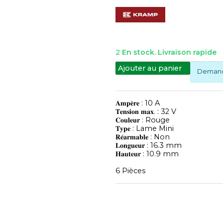
2
En stock. Livraison rapide
Ajouter au panier
Demande
𝐀𝐦𝐩𝐞̀𝐫𝐞 : 10 A
𝐓𝐞𝐧𝐬𝐢𝐨𝐧 𝐦𝐚𝐱. : 32 V
𝐂𝐨𝐮𝐥𝐞𝐮𝐫 : Rouge
𝐓𝐲𝐩𝐞 : Lame Mini
𝐑𝐞́𝐚𝐫𝐦𝐚𝐛𝐥𝐞 : Non
𝐋𝐨𝐧𝐠𝐮𝐞𝐮𝐫 : 16.3 mm
𝐇𝐚𝐮𝐭𝐞𝐮𝐫 : 10.9 mm
6 Pièces