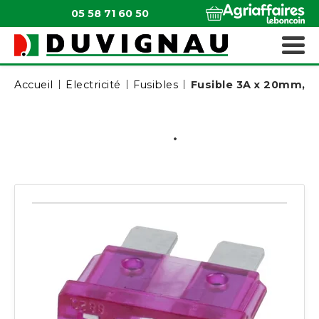
05 58 71 60 50
QUI SOMMES-NOUS ?
MATÉRIELS ESPACES VERTS
Accueil
Électricité
Fusibles
Fusible 3A x 20mm, l