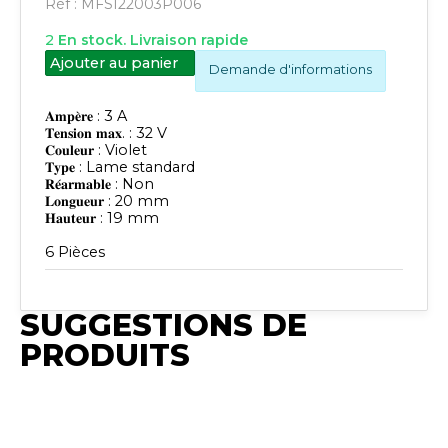
Réf :
MFSI22003P006
2
En stock. Livraison rapide
Ajouter au panier
Demande d'informations
𝐀𝐦𝐩𝐞̀𝐫𝐞 : 3 A
𝐓𝐞𝐧𝐬𝐢𝐨𝐧 𝐦𝐚𝐱. : 32 V
𝐂𝐨𝐮𝐥𝐞𝐮𝐫 : Violet
𝐓𝐲𝐩𝐞 : Lame standard
𝐑𝐞́𝐚𝐫𝐦𝐚𝐛𝐥𝐞 : Non
𝐋𝐨𝐧𝐠𝐮𝐞𝐮𝐫 : 20 mm
𝐇𝐚𝐮𝐭𝐞𝐮𝐫 : 19 mm
6 Pièces
SUGGESTIONS DE
PRODUITS
Publié
Publié
Publié
Publié
Synchro Irium
Synchro Irium
Synchro Irium
Synchro Ir
𝐀𝐦𝐩𝐞̀𝐫𝐞 : 25 A
𝐀𝐦𝐩𝐞̀𝐫𝐞 : 5 A