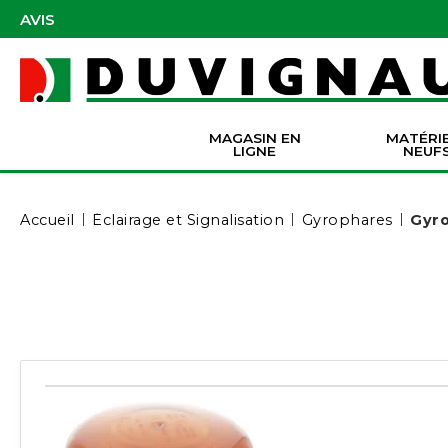
AVIS
MAGASIN EN
MATÉRI
LIGNE
NEUF
Masques et accessoires de protection
Pièces Origine Massey Ferguson
Dir
Batter
Serva
Co
Accueil
Éclairage et Signalisation
Gyrophares
Gyro