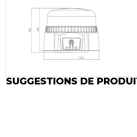
SUGGESTIONS DE PRODUI
Publié
Publié
Synchro Irium
Synchro Irium
Import Fichier
𝐓𝐞𝐜𝐡𝐧𝐨𝐥𝐨𝐠𝐢𝐞 𝐝'𝐚𝐦𝐩𝐨𝐮𝐥𝐞 𝐋𝐄𝐃 Diamètre :
LED gyrophare Diamè
135 mm Hauteur : 222 mm 𝐅𝐨𝐧𝐜𝐭𝐢𝐨𝐧
: Clignotement doubl
Double flash synchrone Flash...
Voir le
Couleur de lumière : O
produit
produit