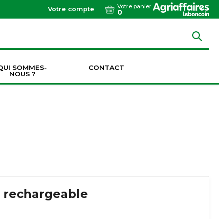
Votre panier
Votre compte
0
QUI SOMMES-
CONTACT
NOUS ?
Dents de vibroculteurs / cultivateurs / décompacteurs
Socs de vibroculteurs / cultivateurs / décompacteurs
Transmissions & Accouplements
 rechargeable