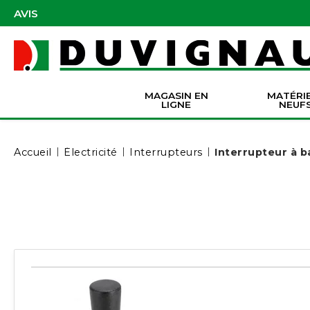
AVIS
MAGASIN EN
MATÉRI
LIGNE
NEUF
Masques et accessoires de protection
Pièces Origine Massey Ferguson
Dir
Batter
Serva
Co
Accueil
Électricité
Interrupteurs
Interrupteur à b