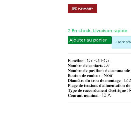
2
En stock. Livraison rapide
Ajouter au panier
Demande
𝐅𝐨𝐧𝐜𝐭𝐢𝐨𝐧 : On-Off-On
𝐍𝐨𝐦𝐛𝐫𝐞 𝐝𝐞 𝐜𝐨𝐧𝐭𝐚𝐜𝐭𝐬 : 3
𝐍𝐨𝐦𝐛𝐫𝐞 𝐝𝐞 𝐩𝐨𝐬𝐢𝐭𝐢𝐨𝐧𝐬 𝐝𝐞 𝐜𝐨𝐦𝐦𝐚𝐧𝐝
𝐁𝐨𝐮𝐭𝐨𝐧 𝐝𝐞 𝐜𝐨𝐮𝐥𝐞𝐮𝐫 : Noir
𝐃𝐢𝐚𝐦𝐞̀𝐭𝐫𝐞 𝐝𝐮 𝐭𝐫𝐨𝐮 𝐝𝐞 𝐦𝐨𝐧𝐭𝐚𝐠𝐞 
𝐏𝐥𝐚𝐠𝐞 𝐝𝐞 𝐭𝐞𝐧𝐬𝐢𝐨𝐧𝐬 𝐝'𝐚𝐥𝐢𝐦𝐞𝐧𝐭𝐚𝐭𝐢𝐨
𝐓𝐲𝐩𝐞 𝐝𝐞 𝐫𝐚𝐜𝐜𝐨𝐫𝐝𝐞𝐦𝐞𝐧𝐭 𝐞́𝐥𝐞𝐜𝐭𝐫
𝐂𝐨𝐮𝐫𝐚𝐧𝐭 𝐧𝐨𝐦𝐢𝐧𝐚𝐥 : 10 A