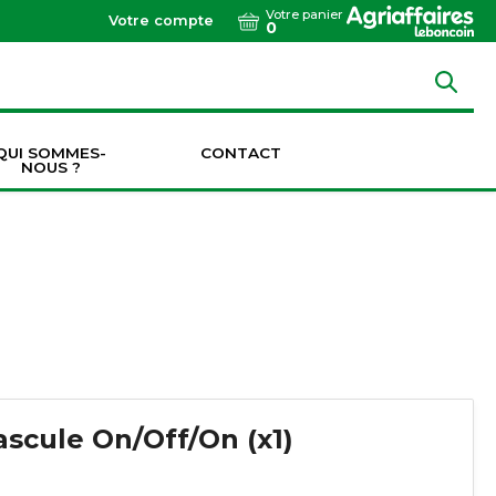
Votre panier
Votre compte
0
QUI SOMMES-
CONTACT
NOUS ?
Dents de vibroculteurs / cultivateurs / décompacteurs
Socs de vibroculteurs / cultivateurs / décompacteurs
Transmissions & Accouplements
ascule On/Off/On (x1)