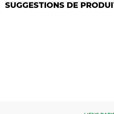
SUGGESTIONS DE PRODUI
Publié
Publié
Publié
Synchro Irium
Synchro
Synchro Irium
𝐅𝐨𝐧𝐜𝐭𝐢𝐨𝐧 : Marche/Arrêt
𝐅𝐨𝐧𝐜
𝐈𝐧𝐭𝐞𝐫𝐫𝐮𝐩𝐭𝐞𝐮𝐫 𝐩𝐨𝐮𝐬𝐬𝐨𝐢𝐫 𝟏𝟐/𝟐𝟒𝐕
𝐁𝐨𝐮𝐭𝐨𝐧 𝐝𝐞 𝐜𝐨𝐮𝐥𝐞𝐮𝐫 : Rouge
- Marche/A
𝟐𝟎𝐀 - Ø𝟐𝟐𝐱𝟑𝟔𝐦𝐦 𝐅𝐨𝐧𝐜𝐭𝐢𝐨𝐧 :
𝐃𝐢𝐚𝐦𝐞̀𝐭𝐫𝐞 𝐝𝐮 𝐭𝐫𝐨𝐮 𝐝𝐞 𝐦𝐨𝐧𝐭𝐚𝐠𝐞 :
𝐜𝐨𝐧𝐭𝐚𝐜𝐭
Marche/Arrêt 𝐓𝐲𝐩𝐞 𝐝𝐞
12 mm 𝐓𝐞𝐧𝐬𝐢𝐨𝐧
𝐦𝐨𝐧𝐭𝐚𝐠
𝐛𝐨𝐮𝐭𝐨𝐧 : Pousser 𝐓𝐞𝐧𝐬𝐢𝐨𝐧...
𝐝’𝐚𝐥𝐢𝐦𝐞𝐧𝐭𝐚𝐭𝐢𝐨𝐧...
Voir le
Voir le 
Voir le produit
produit
Interru
Interrupteur 12.5A 24V
Interrupteur à tirette
MOM/Of
Réf :
12/24V 10A - Ø12mm (x1)
Réf :
MFEL200100P001
Réf :
MF647
MF482895P001