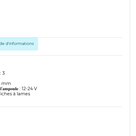
 d'informations
 : 3
: 12.2 mm
 𝐝𝐞 𝐥’𝐚𝐦𝐩𝐨𝐮𝐥𝐞 : 12-24 V
𝐢𝐪𝐮𝐞 : Fiches à lames