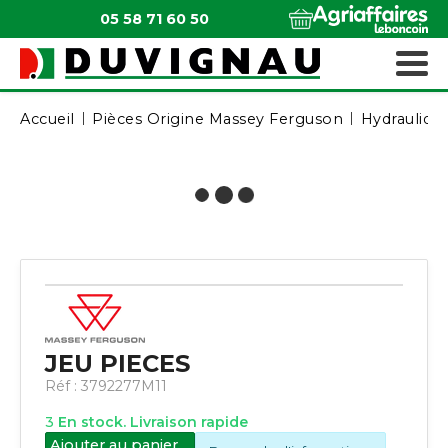
05 58 71 60 50
QUI SOMMES-NOUS ?
MATÉRIELS ESPACES VERTS
Accueil
Pièces Origine Massey Ferguson
Hydrauliqu
JEU PIECES
Réf :
3792277M11
3
En stock. Livraison rapide
Ajouter au panier