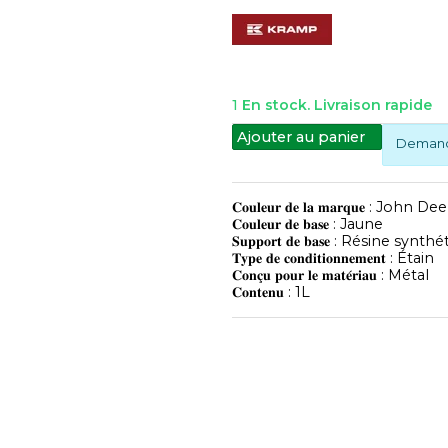
1
En stock. Livraison rapide
Ajouter au panier
Demande
𝐂𝐨𝐮𝐥𝐞𝐮𝐫 𝐝𝐞 𝐥𝐚 𝐦𝐚𝐫𝐪𝐮𝐞 : John D
𝐂𝐨𝐮𝐥𝐞𝐮𝐫 𝐝𝐞 𝐛𝐚𝐬𝐞 : Jaune
𝐒𝐮𝐩𝐩𝐨𝐫𝐭 𝐝𝐞 𝐛𝐚𝐬𝐞 : Résine synt
𝐓𝐲𝐩𝐞 𝐝𝐞 𝐜𝐨𝐧𝐝𝐢𝐭𝐢𝐨𝐧𝐧𝐞𝐦𝐞𝐧𝐭 : Étain
𝐂𝐨𝐧𝐜̧𝐮 𝐩𝐨𝐮𝐫 𝐥𝐞 𝐦𝐚𝐭𝐞́𝐫𝐢𝐚𝐮 : Métal
𝐂𝐨𝐧𝐭𝐞𝐧𝐮 : 1L