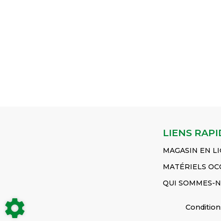
𝐃𝐢𝐥𝐮𝐚𝐧𝐭
𝐆𝐫𝐞𝐲 𝟏𝐋
Voir
Ferguson MF 9407 S
𝐒𝐮𝐩𝐩𝐨𝐫𝐭 
𝐬𝐲𝐧𝐭𝐡𝐞́𝐭𝐢𝐪𝐮𝐞
le produit
Massey Ferguson MF 9407
synthétique 
𝟏𝐋
Voir le
PEINTURE
Xtra Stage 3b Massey...
Voir
𝐜𝐨𝐧𝐝𝐢𝐭𝐢𝐨𝐧
produit
GRIS
le produit
produit
Diluant de
METALISE
PEINTURE GRIS
Ford bleu
résine synth.
Réf :
Réf :
Réf :
1L
3930935M5
3931695M5
510008K
Réf :
960008BKR
LIENS RAPI
MAGASIN EN L
MATÉRIELS OC
QUI SOMMES-N
Condition