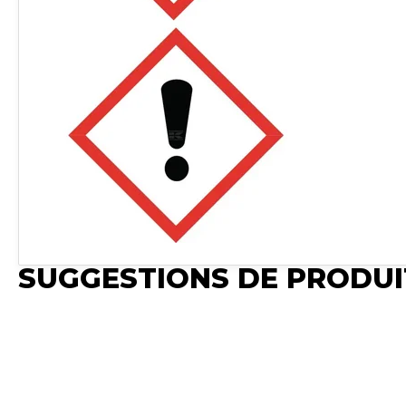
SUGGESTIONS DE PRODUI
Publié
Synchro
Publié
Publié
Publié
Irium
Synchro
Synchro Irium
Synchro 
Import
Irium
Fichier
𝐌𝐅 𝐒𝐚𝐩𝐩𝐡𝐢𝐫𝐞 𝐆𝐫𝐞𝐲 𝟏𝐋
𝐂𝐨𝐮𝐥𝐞𝐮𝐫 
𝐌𝐅 𝐒𝐦𝐨𝐤𝐞
𝐂𝐨𝐧𝐯𝐢𝐞𝐧𝐭 𝐩𝐨𝐮𝐫 : Massey
𝐂𝐨𝐮𝐥𝐞𝐮𝐫 