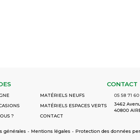
𝐝𝐞 𝐛𝐚𝐬𝐞 : Résine
Blanc 𝐒𝐮𝐩𝐩𝐨𝐫𝐭 𝐝𝐞 𝐛𝐚𝐬𝐞 :
𝐒𝐮𝐩𝐩𝐨𝐫𝐭 𝐝𝐞 𝐛𝐚𝐬𝐞 : Résine
𝐓𝐲𝐩𝐞 𝐝𝐞
Acrylique 𝐂𝐨𝐧𝐜̧𝐮 𝐩𝐨𝐮𝐫 𝐥𝐞
synthétique 𝐓𝐲𝐩𝐞 𝐝𝐞
𝐞𝐦𝐞𝐧𝐭...
Voir le
𝐦𝐚𝐭𝐞́𝐫𝐢𝐚𝐮...
Voir le
𝐜𝐨𝐧𝐝𝐢𝐭𝐢𝐨𝐧𝐧𝐞𝐦𝐞𝐧𝐭...
Voir le
produit
produit
 1L
RAL 9010 blanc pur
Blanc pur 1L
400 ml
Réf :
R
Réf :
901008KR
901004KR
DES
CONTACT
IGNE
MATÉRIELS NEUFS
05 58 71 60
3462 Avenu
CASIONS
MATÉRIELS ESPACES VERTS
40800 AIR
OUS ?
CONTACT
s générales
-
Mentions légales
-
Protection des données pe