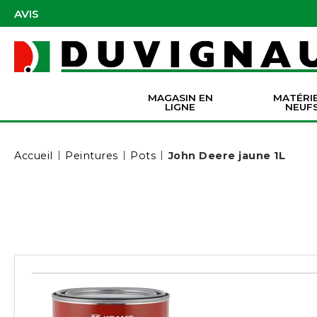
AVIS
MAGASIN EN
MATÉRI
LIGNE
NEUF
Masques et accessoires de protection
Pièces Origine Massey Ferguson
Dir
Batter
Serva
Co
Accueil
Peintures
Pots
John Deere jaune 1L