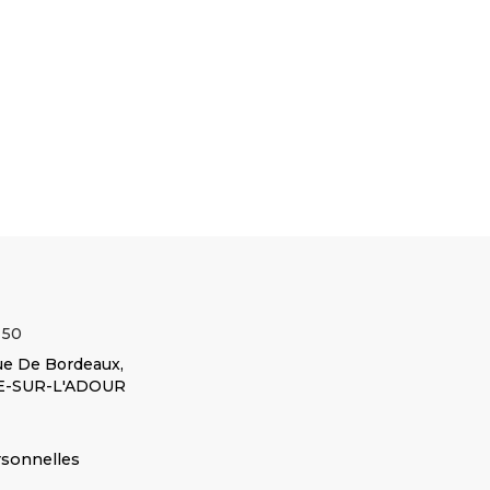
𝐌𝐅 𝐍𝐞𝐰
Orange 𝐒𝐮𝐩𝐩𝐨𝐫𝐭 𝐝𝐞 𝐛𝐚𝐬𝐞 :
𝐛𝐚𝐬𝐞 : Bleu 𝐒𝐮𝐩𝐩𝐨𝐫𝐭 𝐝𝐞
𝐒𝐢𝐥𝐯𝐞𝐫 𝐌𝐢𝐬𝐭
Résine synthétique 𝐓𝐲𝐩𝐞
𝐛𝐚𝐬𝐞 : Résine
𝟏𝐋
Voir le
𝐝𝐞 𝐜𝐨𝐧𝐝𝐢𝐭𝐢𝐨𝐧𝐧𝐞𝐦𝐞𝐧𝐭...
Voir le
synthétique 𝐓𝐲𝐩𝐞 𝐝𝐞...
produit
produit
Voir le produit
PEINTURE
Howard orange 1L
Ribouleau bleu 1L
Réf :
Réf :
Réf :
3405633M5
214508KR
525508KR
 50
e De Bordeaux,
E-SUR-L'ADOUR
rsonnelles