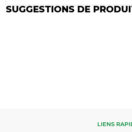
SUGGESTIONS DE PRODUI
Publié
Publié
Publié
P
Synchro Irium
Synchro Irium
Synchro Irium
S
𝐂𝐨𝐧𝐯𝐢𝐞𝐧𝐭 𝐩𝐨𝐮𝐫 :
𝐂𝐨𝐧𝐯𝐢𝐞𝐧𝐭 𝐩𝐨𝐮𝐫 : MF
𝐂𝐨𝐧𝐯𝐢𝐞𝐧𝐭 𝐩𝐨𝐮𝐫 : MF
𝐂
MF230 - MF231 -
2620 - MF 2625 -
2620 - MF 2625 - MF
5
MF240 - MF241 -
MF 2640 - MF
2640 - MF 2645 -
D
MF243 - MF250 -
2645 - MF 2680 -
MF 2680 - MF 2685
5
MF253 - MF263
MF 2685 MF 2720
MF 2720 - MF 2725
5
MF340 - MF342 -
- MF 272
Voir le
- MF 3525
Voir le
5
MF350...
Voir le
produit
produit
l
produit
JEU DE JOINTS
SEGMENT
R
JOINT ETANCHEITE
Réf :
Réf :
Ré
Réf :
3100773M91
3041368M1
3
3186175M1
LIENS RAPI