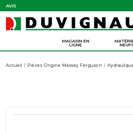
AVIS
MAGASIN EN
MATÉRI
LIGNE
NEUF
Masques et accessoires de protection
Pièces Origine Massey Ferguson
Dir
Batter
Serva
Co
Accueil
Pièces Origine Massey Ferguson
Hydrauliqu