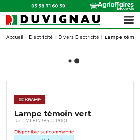
05 58 71 60 50
QUI SOMMES-NOUS ?
MATÉRIELS ESPACES VERTS
Accueil
Électricité
Divers Electricité
Lampe témoin
Lampe témoin vert
Réf :
MFEL738400P001
Disponible sur commande