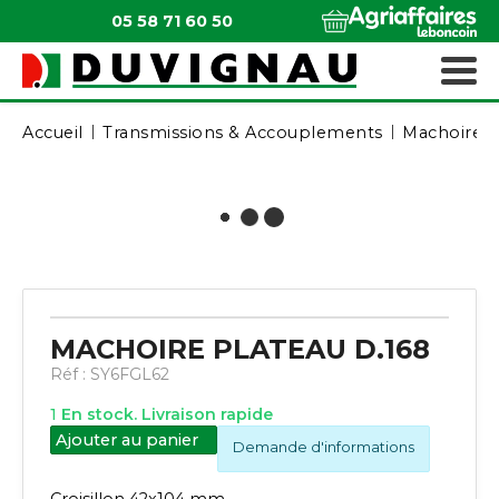
05 58 71 60 50
QUI SOMMES-NOUS ?
MATÉRIELS ESPACES VERTS
Accueil
Transmissions & Accouplements
Machoires
MACHOIRE PLATEAU D.168
Réf :
SY6FGL62
1
En stock. Livraison rapide
Ajouter au panier
Demande d'informations