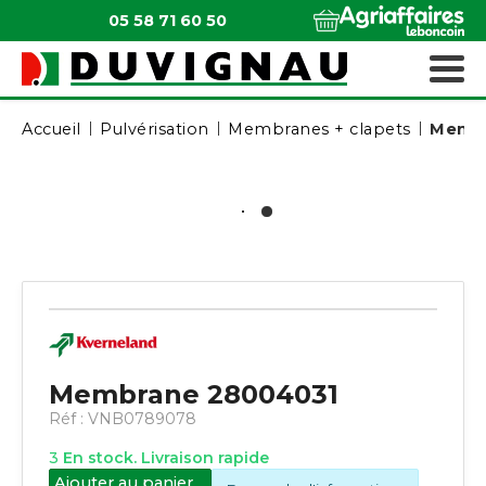
05 58 71 60 50
QUI SOMMES-NOUS ?
MATÉRIELS ESPACES VERTS
Accueil
Pulvérisation
Membranes + clapets
Membr
Membrane 28004031
Réf :
VNB0789078
3
En stock. Livraison rapide
Ajouter au panier