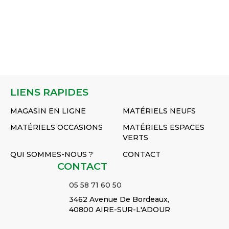
CONTRE
Réf :
Réf :
JOINT
TIM
COUTEAU
J56789756
J17900323
Réf :
840
Réf :
J34562133
Réf :
J56783475
J173
LIENS RAPIDES
MAGASIN EN LIGNE
MATÉRIELS NEUFS
MATÉRIELS OCCASIONS
MATÉRIELS ESPACES
VERTS
QUI SOMMES-NOUS ?
CONTACT
CONTACT
05 58 71 60 50
3462 Avenue De Bordeaux,
40800 AIRE-SUR-L'ADOUR