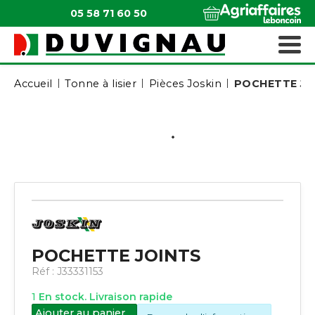
05 58 71 60 50
QUI SOMMES-NOUS ?
MATÉRIELS ESPACES VERTS
Accueil
Tonne à lisier
Pièces Joskin
POCHETTE JO
POCHETTE JOINTS
Réf :
J33331153
1
En stock. Livraison rapide
Ajouter au panier