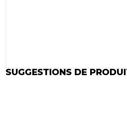
SUGGESTIONS DE PRODUI
Publié
Publié
Publié
Publié
Synchro Irium
Synchro Iriu
Synchro
Synchro
Import Fichier
Import Fichie
Irium
Irium
𝐌𝐚𝐫𝐪𝐮𝐞 : Non Original
𝐌𝐚𝐫𝐪𝐮𝐞 : No
Pour
Pour
𝐄́𝐩𝐚𝐢𝐬𝐬𝐞𝐮𝐫 : 12 mm 𝐋𝐚𝐫𝐠𝐞𝐮𝐫 :
𝐄́𝐩𝐚𝐢𝐬𝐬𝐞𝐮𝐫 : 12
Charrue
Charrue
70 mm 𝐄𝐧𝐭𝐫𝐚𝐱𝐞 𝐝𝐞 𝐩𝐞𝐫𝐜̧𝐚𝐠𝐞
70 mm 𝐄𝐧𝐭𝐫𝐚𝐱𝐞 𝐝
Naud
Voir
Naud
Voir
: 90 mm 𝐃𝐢𝐚𝐦𝐞̀𝐭𝐫𝐞 𝐝𝐞𝐬
: 90 mm 𝐃𝐢𝐚𝐦𝐞̀𝐭