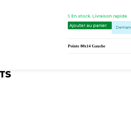
5
En stock. Livraison rapide
Ajouter au panier
Demande
𝐏𝐨𝐢𝐧𝐭𝐞 𝟖𝟎𝐱𝟏𝟒 𝐆𝐚𝐮𝐜𝐡𝐞
TS
Publié
Synchro
Publié
Publié
m
Irium
Synchro Irium
Synchro Irium
r
𝐏𝐨𝐢𝐧𝐭𝐞
𝐌𝐚𝐫𝐪𝐮𝐞 : Non O
𝐌𝐚𝐫𝐪𝐮𝐞 : Non Original
n Original
𝟖𝟎𝐱𝟏𝟒
𝐋𝐨𝐧𝐠𝐮𝐞𝐮𝐫 𝐬𝐮𝐩𝐞́𝐫𝐢
𝐋𝐨𝐧𝐠𝐮𝐞𝐮𝐫 𝐬𝐮𝐩𝐞́𝐫𝐢𝐞𝐮𝐫𝐞 : 200
 mm 𝐋𝐚𝐫𝐠𝐞𝐮𝐫 :
𝐃𝐫𝐨𝐢𝐭𝐞
mm 𝐋𝐨𝐧𝐠𝐮𝐞𝐮𝐫 𝐭𝐨𝐭
mm 𝐋𝐨𝐧𝐠𝐮𝐞𝐮𝐫 𝐭𝐨𝐭𝐚𝐥𝐞 : 265
𝐞 𝐩𝐞𝐫𝐜̧𝐚𝐠𝐞
Voir le
mm 𝐂𝐨̂𝐭𝐞́ 𝐦𝐨𝐧𝐭𝐚
mm 𝐂𝐨̂𝐭𝐞́ 𝐦𝐨𝐧𝐭𝐚𝐠𝐞 : Gauche
𝐫𝐞 𝐝𝐞𝐬
produit
𝐍𝐨𝐦𝐛𝐫𝐞...
Voir le