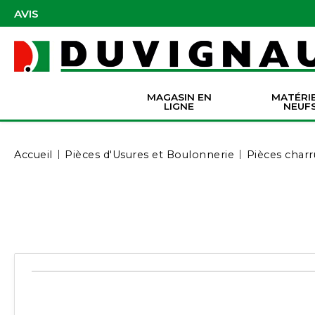
AVIS
MAGASIN EN
MATÉRI
LIGNE
NEUF
Masques et accessoires de protection
Pièces Origine Massey Ferguson
Dir
Batter
Serva
Co
Accueil
Pièces d'Usures et Boulonnerie
Pièces charr