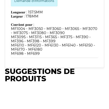
Demande d'informations
𝐋𝐨𝐧𝐠𝐮𝐞𝐮𝐫 : 157.5MM
𝐋𝐚𝐫𝐠𝐞𝐮𝐫 : 178MM
𝐂𝐨𝐧𝐯𝐢𝐞𝐧𝐭 𝐩𝐨𝐮𝐫 :
MF1004 - MF3050 - MF3060 - MF3065 - MF3070
- MF3075 - MF3080 - MF3090
MF3095 - MF3115 - MF365 - MF375 - MF390 -
MF396 - MF398 - MF399
MF6110 - MF6120 - MF6130 - MF6140 - MF6150 -
MF6170 - MF6180
MF698 - MF699
SUGGESTIONS DE
PRODUITS
Publié
Publié
Publié
Synchro
Publié
Synchro
Publié
P
Synchro
Irium
Synchro
Irium
Synchro
S
Irium
Irium
Irium
I
𝐋𝐨𝐧𝐠𝐞𝐮𝐫 :
𝐂𝐨𝐧𝐯𝐢𝐞𝐧𝐭 𝐩𝐨𝐮𝐫