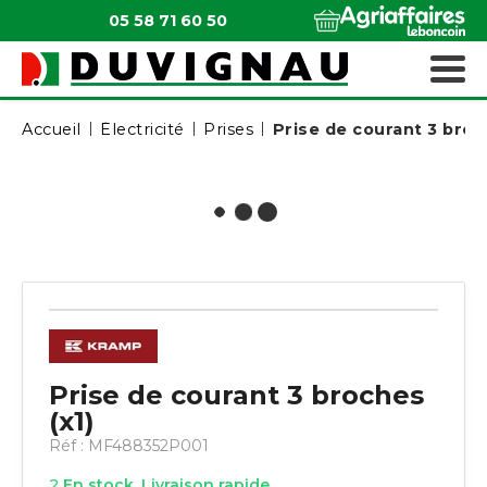
05 58 71 60 50
QUI SOMMES-NOUS ?
MATÉRIELS ESPACES VERTS
Accueil
Électricité
Prises
Prise de courant 3 broc
Prise de courant 3 broches
(x1)
Réf :
MF488352P001
2
En stock. Livraison rapide