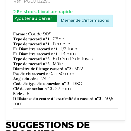
Réf :
PGLO132290
2
En stock. Livraison rapide
Ajouter au panier
Demande d'informations
𝐅𝐨𝐫𝐦𝐞 : Coude 90°
𝐓𝐲𝐩𝐞 𝐝𝐞 𝐫𝐚𝐜𝐜𝐨𝐫𝐝 𝐧°𝟏 : Cône
𝐓𝐲𝐩𝐞 𝐝𝐞 𝐫𝐚𝐜𝐜𝐨𝐫𝐝 𝐧°𝟏 : Femelle
𝐅𝟏 𝐃𝐢𝐚𝐦𝐞̀𝐭𝐫𝐞 𝐫𝐚𝐜𝐜𝐨𝐫𝐝 𝐧°𝟏 : 1/2 Inch
𝐅𝟏 𝐃𝐢𝐚𝐦𝐞̀𝐭𝐫𝐞 𝐫𝐚𝐜𝐜𝐨𝐫𝐝 𝐧°𝟏 : 13 mm
𝐓𝐲𝐩𝐞 𝐝𝐞 𝐫𝐚𝐜𝐜𝐨𝐫𝐝 𝐧°𝟐 : Extrémité de tuyau
𝐓𝐲𝐩𝐞 𝐝𝐞 𝐫𝐚𝐜𝐜𝐨𝐫𝐝 𝐧°𝟐 : Mâle
𝐃𝐢𝐚𝐦𝐞̀𝐭𝐫𝐞 𝐝𝐞 𝐟𝐢𝐥𝐞𝐭𝐚𝐠𝐞 𝐫𝐚𝐜𝐜𝐨𝐫𝐝 𝐧°𝟐 : M22
𝐏𝐚𝐬 𝐝𝐞 𝐯𝐢𝐬 𝐫𝐚𝐜𝐜𝐨𝐫𝐝 𝐧°𝟐 : 1.50 mm
𝐀𝐧𝐠𝐥𝐞 𝐝𝐮 𝐜𝐨̂𝐧𝐞 : 24 °
𝐂𝐨𝐝𝐞 𝐝𝐞 𝐭𝐲𝐩𝐞 𝐝𝐞 𝐜𝐨𝐧𝐧𝐞𝐱𝐢𝐨𝐧 𝐧° 𝟐 : DKOL
𝐂𝐥𝐞́ 𝐝𝐞 𝐜𝐨𝐧𝐧𝐞𝐱𝐢𝐨𝐧 𝐧° 𝟐 : 27 mm
𝐒𝐞́𝐫𝐢𝐞 : 15L
𝐃 𝐃𝐢𝐬𝐭𝐚𝐧𝐜𝐞 𝐝𝐮 𝐜𝐞𝐧𝐭𝐫𝐞 𝐚̀ 𝐥’𝐞𝐱𝐭𝐫𝐞́𝐦𝐢𝐭𝐞́ 𝐝𝐮 𝐫𝐚𝐜𝐜𝐨𝐫𝐝 𝐧°𝟐 : 40,5
mm
SUGGESTIONS DE