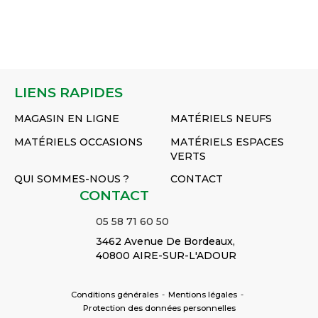
Réf :
PGLO81690
Raccord
PGLO61490
PRF1324
Réf :
PA6890
m16 150
PA679
Réf :
PGLO816
LIENS RAPIDES
MAGASIN EN LIGNE
MATÉRIELS NEUFS
MATÉRIELS OCCASIONS
MATÉRIELS ESPACES
VERTS
QUI SOMMES-NOUS ?
CONTACT
CONTACT
05 58 71 60 50
3462 Avenue De Bordeaux,
40800 AIRE-SUR-L'ADOUR
Conditions générales
-
Mentions légales
-
Protection des données personnelles