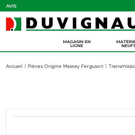
AVIS
MAGASIN EN
MATÉRI
LIGNE
NEUF
Masques et accessoires de protection
Pièces Origine Massey Ferguson
Dir
Batter
Serva
Co
Accueil
Pièces Origine Massey Ferguson
Transmissio